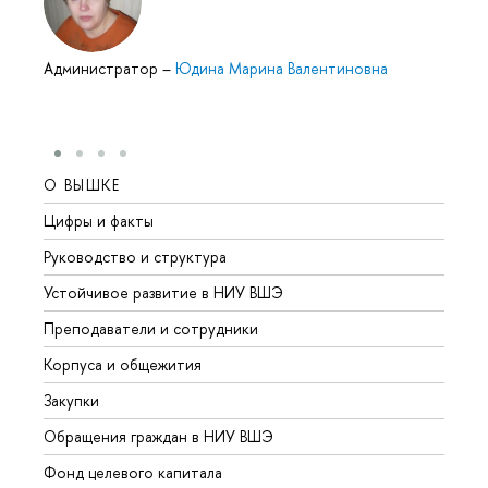
Администратор
–
Юдина Марина Валентиновна
О ВЫШКЕ
ОБР
Цифры и факты
Лице
Руководство и структура
Довуз
Устойчивое развитие в НИУ ВШЭ
Олим
Преподаватели и сотрудники
Прием
Корпуса и общежития
Вышк
Закупки
Прием
Обращения граждан в НИУ ВШЭ
Аспир
Фонд целевого капитала
Допол