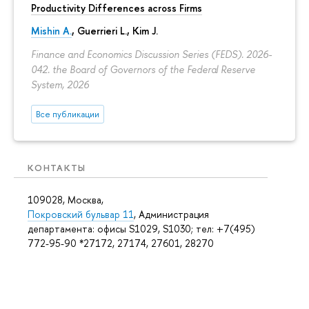
Productivity Differences across Firms
Mishin A.
, Guerrieri L., Kim J.
Finance and Economics Discussion Series (FEDS). 2026-
042. the Board of Governors of the Federal Reserve
System, 2026
Все публикации
КОНТАКТЫ
109028, Москва,
Покровский бульвар 11
, Администрация
департамента: офисы S1029, S1030; тел: +7(495)
772-95-90 *27172, 27174, 27601, 28270