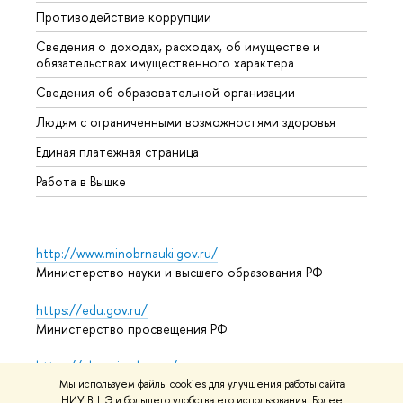
Противодействие коррупции
Центр
Сведения о доходах, расходах, об имуществе и
Бизне
обязательствах имущественного характера
Образ
Сведения об образовательной организации
Обрат
Людям с ограниченными возможностями здоровья
Единая платежная страница
Работа в Вышке
http://www.minobrnauki.gov.ru/
Министерство науки и высшего образования РФ
https://edu.gov.ru/
Министерство просвещения РФ
https://elearning.hse.ru/mooc
Массовые открытые онлайн-курсы
Мы используем файлы cookies для улучшения работы сайта
НИУ ВШЭ и большего удобства его использования. Более