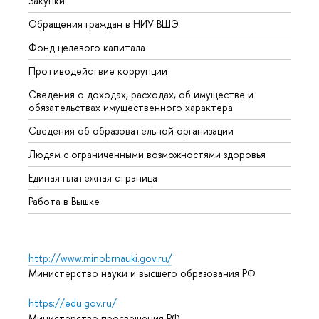
Закупки
Прием
Обращения граждан в НИУ ВШЭ
Аспир
Фонд целевого капитала
Допол
Противодействие коррупции
Центр
Сведения о доходах, расходах, об имуществе и
Бизне
обязательствах имущественного характера
Образ
Сведения об образовательной организации
Обрат
Людям с ограниченными возможностями здоровья
Единая платежная страница
Работа в Вышке
http://www.minobrnauki.gov.ru/
Министерство науки и высшего образования РФ
https://edu.gov.ru/
Министерство просвещения РФ