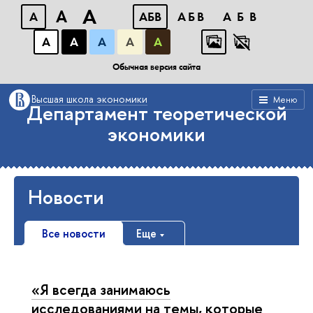
A
A
A
АБB
АБB
АБB
А
А
А
А
А
Факультет экономических наук
Обычная версия сайта
Высшая школа экономики
Меню
Департамент теоретической
экономики
Новости
Все новости
Еще
«Я всегда занимаюсь
исследованиями на темы, которые