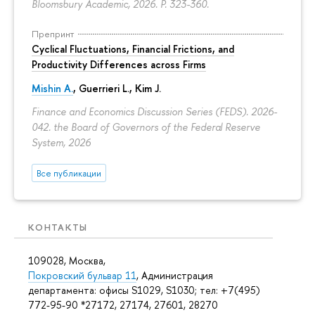
Bloomsbury Academic, 2026.
P. 323-360.
Препринт
Cyclical Fluctuations, Financial Frictions, and
Productivity Differences across Firms
Mishin A.
, Guerrieri L., Kim J.
Finance and Economics Discussion Series (FEDS). 2026-
042. the Board of Governors of the Federal Reserve
System, 2026
Все публикации
КОНТАКТЫ
109028, Москва,
Покровский бульвар 11
, Администрация
департамента: офисы S1029, S1030; тел: +7(495)
772-95-90 *27172, 27174, 27601, 28270