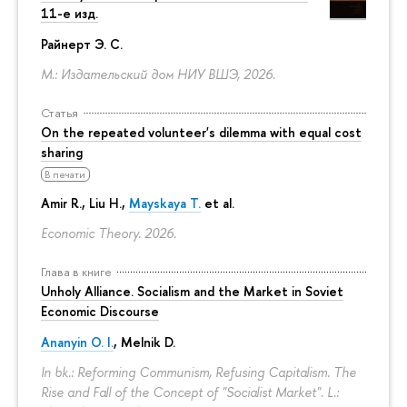
11-е изд.
Райнерт Э. С.
М.: Издательский дом НИУ ВШЭ, 2026.
Статья
On the repeated volunteer's dilemma with equal cost
sharing
В печати
Amir R., Liu H.,
Mayskaya T.
et al.
Economic Theory. 2026.
Глава в книге
Unholy Alliance. Socialism and the Market in Soviet
Economic Discourse
Ananyin O. I.
, Melnik D.
In bk.: Reforming Communism, Refusing Capitalism. The
Rise and Fall of the Concept of "Socialist Market". L.: