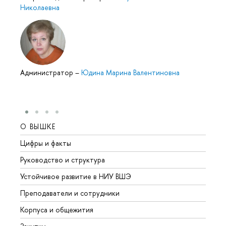
Николаевна
Администратор
–
Юдина Марина Валентиновна
О ВЫШКЕ
ОБР
Цифры и факты
Лице
Руководство и структура
Довуз
Устойчивое развитие в НИУ ВШЭ
Олим
Преподаватели и сотрудники
Прием
Корпуса и общежития
Вышк