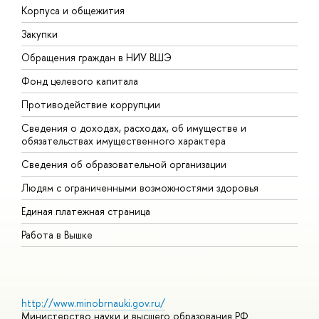
Корпуса и общежития
В
Закупки
П
Обращения граждан в НИУ ВШЭ
А
Фонд целевого капитала
Д
Противодействие коррупции
Ц
Сведения о доходах, расходах, об имуществе и
Б
обязательствах имущественного характера
О
Сведения об образовательной организации
О
Людям с ограниченными возможностями здоровья
Единая платежная страница
Работа в Вышке
http://www.minobrnauki.gov.ru/
Министерство науки и высшего образования РФ