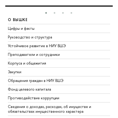
О ВЫШКЕ
Цифры и факты
Л
Руководство и структура
Д
Устойчивое развитие в НИУ ВШЭ
О
Преподаватели и сотрудники
П
Корпуса и общежития
В
Закупки
П
Обращения граждан в НИУ ВШЭ
А
Фонд целевого капитала
Д
Противодействие коррупции
Ц
Сведения о доходах, расходах, об имуществе и
Б
обязательствах имущественного характера
О