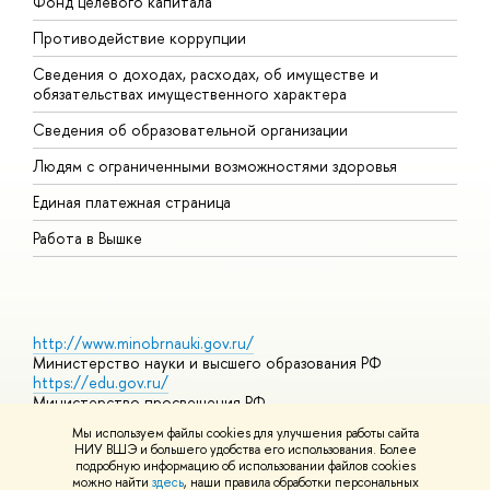
Фонд целевого капитала
Д
Противодействие коррупции
Ц
Сведения о доходах, расходах, об имуществе и
Б
обязательствах имущественного характера
О
Сведения об образовательной организации
О
Людям с ограниченными возможностями здоровья
Единая платежная страница
Работа в Вышке
http://www.minobrnauki.gov.ru/
Министерство науки и высшего образования РФ
https://edu.gov.ru/
Министерство просвещения РФ
https://elearning.hse.ru/mooc
Мы используем файлы cookies для улучшения работы сайта
Массовые открытые онлайн-курсы
НИУ ВШЭ и большего удобства его использования. Более
подробную информацию об использовании файлов cookies
можно найти
здесь
, наши правила обработки персональных