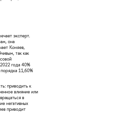
ечает эксперт.
ам, она
чает Коняев,
чивым, так как
нсовой
 2022 года 40%
в порядка 11,60%
ть: приводить к
ренное влияние или
звращаться в
ие негативных
яев приводит