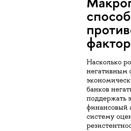
Макроп
способ
против
факто
Насколько р
негативным ф
экономическ
банков нега
поддержать 
финансовый 
систему оце
резистентнос