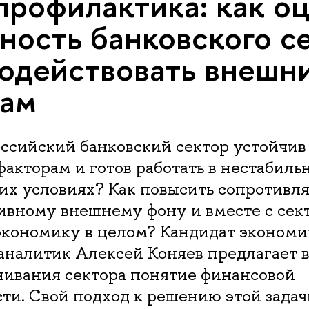
рофилактика: как о
ность банковского с
одействовать внешн
рам
оссийский банковский сектор устойчив
акторам и готов работать в нестабиль
их условиях? Как повысить сопротивл
тивному внешнему фону и вместе с сек
экономику в целом? Кандидат экономи
аналитик Алексей Коняев предлагает в
нивания сектора понятие финансовой
ти. Свой подход к решению этой задач