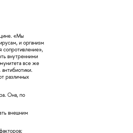
ицине. «Мы
ирусам, и организм
я сопротивление»,
оть внутренними
ммунитета все же
 антибиотики.
от различных
а. Она, по
ать внешним
факторов;