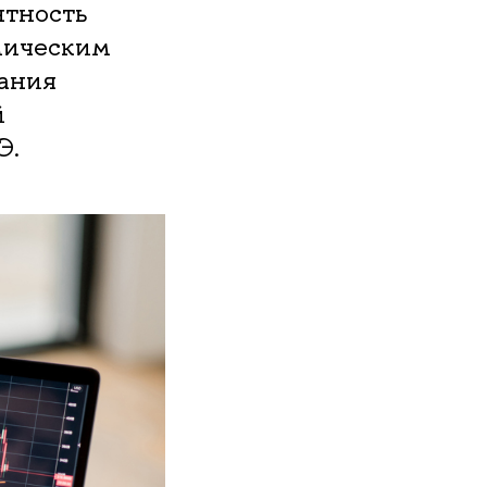
нтность
мическим
ания
й
Э.