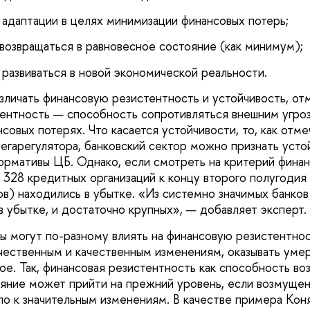
даптации в целях минимизации финансовых потерь;
звращаться в равновесное состояние (как минимум);
азвиваться в новой экономической реальности.
зличать финансовую резистентность и устойчивость, отм
ентность — способность сопротивляться внешним угроз
совых потерях. Что касается устойчивости, то, как отме
егарегулятора, банковский сектор можно признать устой
ормативы ЦБ. Однако, если смотреть на критерий фина
з 328 кредитных организаций к концу второго полугодия
ов) находились в убытке. «Из системно значимых банко
в убытке, и достаточно крупных», — добавляет эксперт.
ы могут по-разному влиять на финансовую резистентнос
чественным и качественным изменениям, оказывать уме
ое. Так, финансовая резистентность как способность во
яние может прийти на прежний уровень, если возмущен
ло к значительным изменениям. В качестве примера Кон