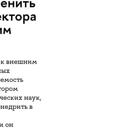
ценить
ектора
им
 к внешним
ных
яемость
тором
ческих наук,
недрить в
и он