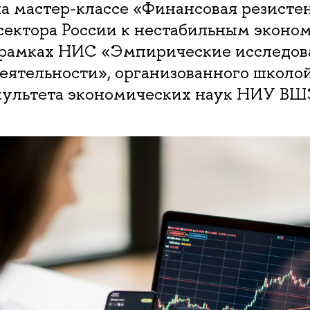
а мастер-классе «Финансовая резисте
 сектора России к нестабильным эконо
 рамках НИС «Эмпирические исследов
еятельности», организованного школо
культета экономических наук НИУ ВШ