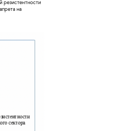
ой резистентности
апрета на