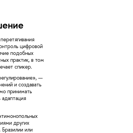
шение
 перетягивания
Контроль цифровой
ичие подобных
ных практик, в том
ечает спикер.
регулирование», —
нений и создавать
имо принимать
ь адаптация
антимонопольных
циями других
 Бразилии или