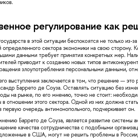
иков.
венное регулирование как ре
осударств в этой ситуации беспокоятся не только из-за
й определенного сектора экономики на свою сторону. 
ьшими данными требует принятия конкретных мер. Нал
ителей приводит к созданию новых типов антиконкурент
ращения злоупотребления персональными данными, отм
его выступления заключается в том, что решение — это 
сандр Баррето де Соуза. Оставлять ситуацию без изме
оды на рынке, по его мнению, точно не стоит: необход
 в отношении этого сектора. Одной из них должна стат
 в первую очередь антимонопольного, подчеркивает он.
мнению Баррето де Соуза, является развитие системы 
учшение качества сотрудничества с подобными организа
дложенные в США, могут не решить проблемы в России,