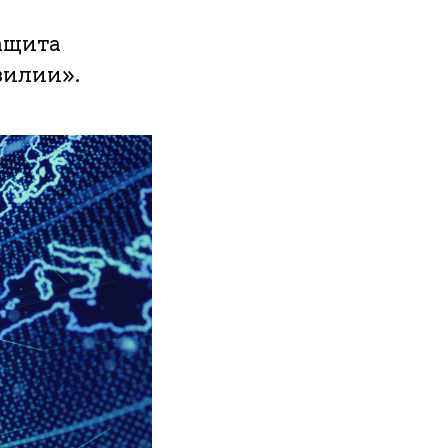
ащита
зилии».