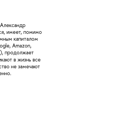
 Александр
ся, имеет, помимо
омным капиталом
ogle, Amazon,
), продолжает
икают в жизнь все
ство не замечают
енно.