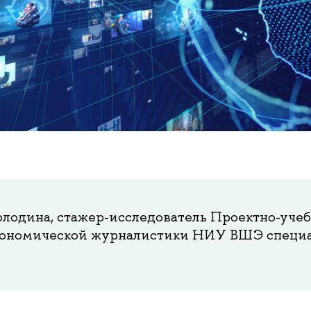
олодина, стажер-исследователь Проектно-уче
кономической журналистики НИУ ВШЭ специа