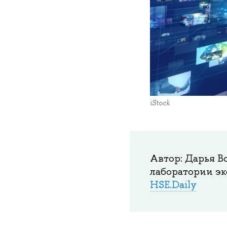
iStock
Автор: Дарья В
лаборатории э
HSE.Daily