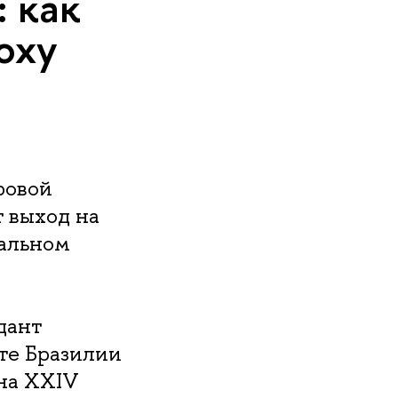
 как
оху
ровой
 выход на
бальном
дант
те Бразилии
на XXIV