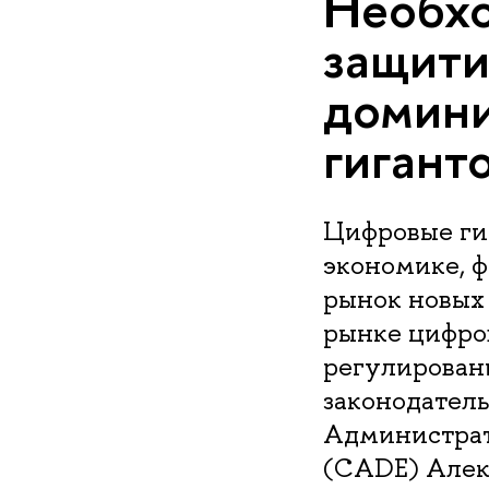
Необхо
защити
домин
гигант
Цифровые ги
экономике, 
рынок новых
рынке цифро
регулирован
законодатель
Администрат
(CADE) Алек