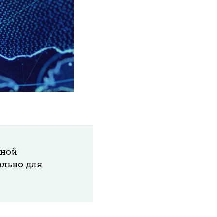
бной
льно для