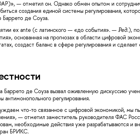
Р)», — отметил он. Однако обмен опытом и сотруднич
иться создания единой системы регулирования, которой
 Баррето де Соуза.
ятии ex ante (с латинского — «до события». —
.), п
Ред
ия», основанная на прогнозах в области цифровой эконо
атах, создаст баланс в сфере регулирования и сделает
естности
 Баррето де Соуза вызвал оживленную дискуссию учены
ры антимонопольного регулирования.
уждаем что-то связанное с цифровой экономикой, мы п
шения», — отметил заместитель руководителя ФАС Рос
ловам, необходимые действия уже разрабатываются и вн
тран БРИКС.