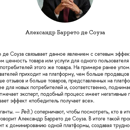
Александр Баррето де Соуза
 де Соуза связывает данное явлением с сетевым эффек
ом ценность товара или услуги для одного пользователя 
 потребителей этого же товара. На примере ранее упом
вателей приходит на платформу, чем больше продавцов
ше отзывов и больше товаров, представленных на платф
ее для новых потребителей и, соответственно, поднимае
отмечает эксперт, подобный процесс имеет негативные 
вает эффект «победитель получает все».
ганты
) соперничают, чтобы посмотреть, кто в и
. — Ред.
оворит Александр Баррето де Соуза. В итоге такой пр
т к доминированию одной платформы, создавая трудно