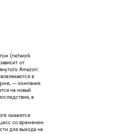
том (network
зависит от
янутого Amazon:
 вовлекаются в
орме, — компания
тся на новый
последствия, в
тоге окажется
оцесс со временем
сти для выхода на