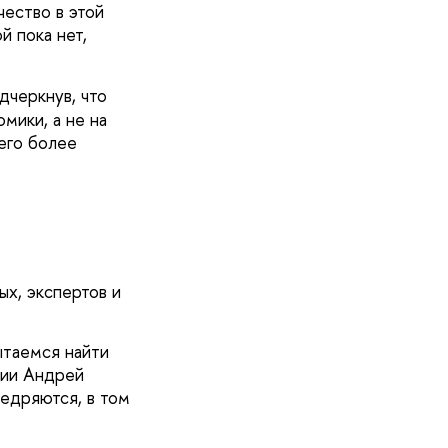
ество в этой
 пока нет,
одчеркнув, что
мики, а не на
 его более
х, экспертов и
ытаемся найти
сии Андрей
едряются, в том