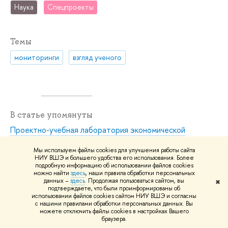
Наука
Спецпроекты
Темы
мониторинги
взгляд ученого
В статье упомянуты
Проектно-учебная лаборатория экономической
журналистики
Мы используем файлы cookies для улучшения работы сайта
НИУ ВШЭ и большего удобства его использования. Более
подробную информацию об использовании файлов cookies
можно найти
здесь
, наши правила обработки персональных
Персоны
данных –
здесь
. Продолжая пользоваться сайтом, вы
✖
подтверждаете, что были проинформированы об
использовании файлов cookies сайтом НИУ ВШЭ и согласны
с нашими правилами обработки персональных данных. Вы
можете отключить файлы cookies в настройках Вашего
браузера.