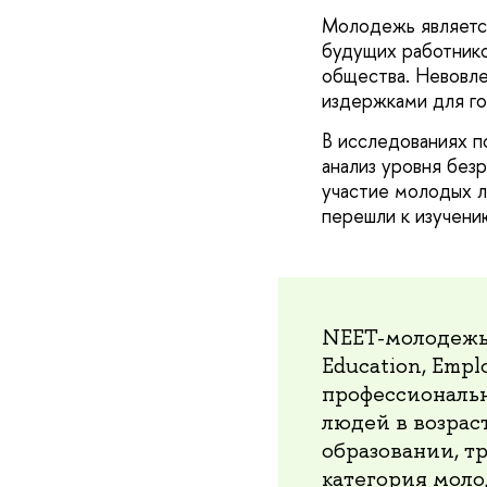
Молодежь является
будущих работнико
общества. Невовл
издержками для го
В исследованиях п
анализ уровня безр
участие молодых л
перешли к изучени
NEET-молодежь 
Education, Empl
профессиональн
людей в возраст
образовании, т
категория моло