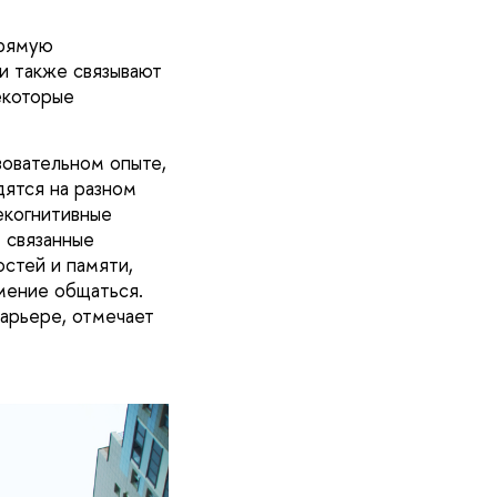
прямую
и также связывают
екоторые
овательном опыте,
дятся на разном
екогнитивные
 связанные
остей и памяти,
мение общаться.
карьере, отмечает