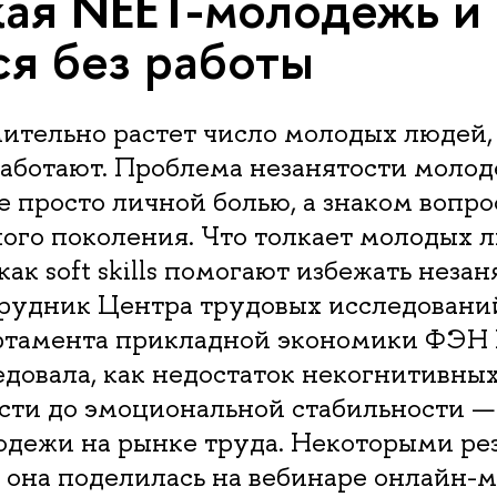
кая NEET-молодежь и 
ся без работы
ительно растет число молодых людей,
работают. Проблема незанятости моло
е просто личной болью, а знаком вопро
го поколения. Что толкает молодых л
как soft skills помогают избежать неза
рудник Центра трудовых исследовани
ртамента прикладной экономики ФЭН
довала, как недостаток некогнитивны
сти до эмоциональной стабильности —
одежи на рынке труда. Некоторыми ре
 она поделилась на вебинаре онлайн-