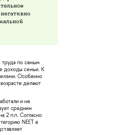
ительное
 негативно
циальной
к труда по самым
ие доходы семьи. К
ителями. Особенно
 возрасте делают
аботали и не
твует средним
а 2 п.п. Согласно
атегорию NEET в
дставляет