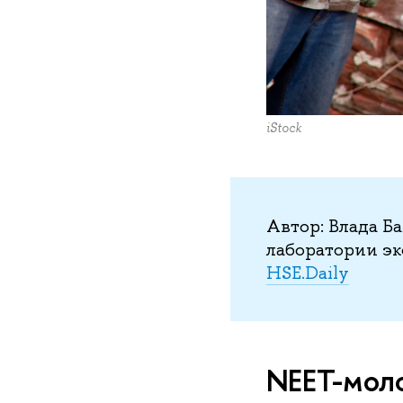
iStock
Автор: Влада Б
лаборатории э
HSE.Daily
NEET-мол