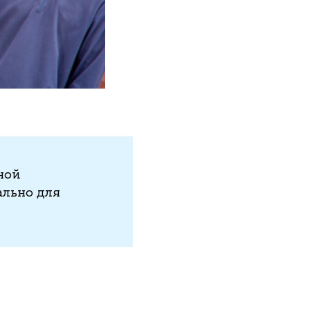
ной
льно для