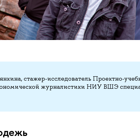
аянкина, стажер-исследователь Проектно-учеб
кономической журналистики НИУ ВШЭ специа
одежь