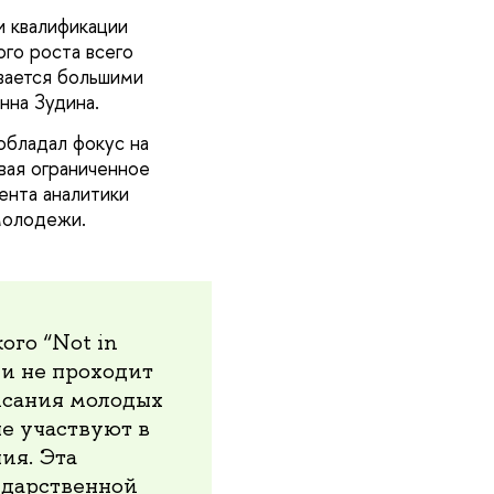
и квалификации
го роста всего
вается большими
нна Зудина.
обладал фокус на
ывая ограниченное
ента аналитики
молодежи.
ого “Not in
т и не проходит
исания молодых
не участвуют в
ия. Эта
ударственной