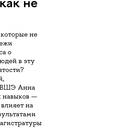
как не
 которые не
дежи
са о
юдей в эту
нятости?
й,
 ВШЭ Анна
х навыков —
 влияет на
зультатами
магистратуры