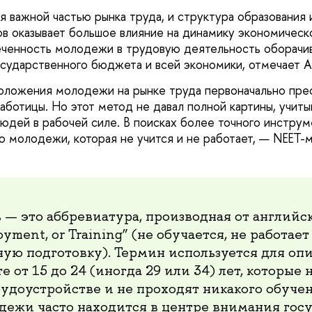
 важной частью рынка труда, и структура образования 
в оказывает большое влияние на динамику экономическо
еченность молодежи в трудовую деятельность оборачи
сударственного бюджета и всей экономики, отмечает А
оложения молодежи на рынке труда первоначально пре
аботицы. Но этот метод не давал полной картины, учит
юдей в рабочей силе. В поисках более точного инструм
ю молодежи, которая не учится и не работает, — NEET-
— это аббревиатура, производная от английск
oyment, or Training” (не обучается, не работае
ую подготовку). Термин используется для оп
е от 15 до 24 (иногда 29 или 34) лет, которые 
рудоустройстве и не проходят никакого обучен
дежи часто находится в центре внимания гос