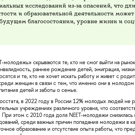
иальных исследований из-за опасений, что дл
ятости и образовательной деятельности может
х будущем благосостоянии, уровне жизни и со
-молодежь» скрываются те, кто не смог выйти на рыно
инвалидность, раннее рождение детей, эмиграция, низк
осятся и те, кто не хочет искать работу и живет с род
среди женщин в связи с тем, что именно они в молодом
питания детей и заботы о семье.
осстата, в 2022 году в России 12% молодых людей не р
ательных учреждениях различного уровня, что соответс
. При этом с 2010 года доля NEET-молодежи снизилась н
дований, среди важных причин попадания молодежи в к
очное образование и отсутствие опыта работы, что пре