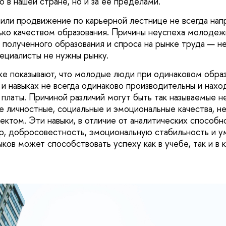
 в нашей стране, но и за ее пределами.
 или продвижение по карьерной лестнице не всегда на
ко качеством образования. Причины неуспеха молодеж
 полученного образования и спроса на рынке труда — н
ециалисты не нужны рынку.
е показывают, что молодые люди при одинаковом образ
 и навыках не всегда одинаково производительны и нахо
 платы. Причиной различий могут быть так называемые н
е личностные, социальные и эмоциональные качества, не
ектом. Эти навыки, в отличие от аналитических способн
р, добросовестность, эмоциональную стабильность и у
ыков может способствовать успеху как в учебе, так и в 