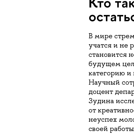
Кто та
остать
В мире стрем
учатся и не 
становится н
будущем цело
категорию и 
Научный сот
доцент депа
Зудина иссле
от креативно
неуспех мол
своей работы