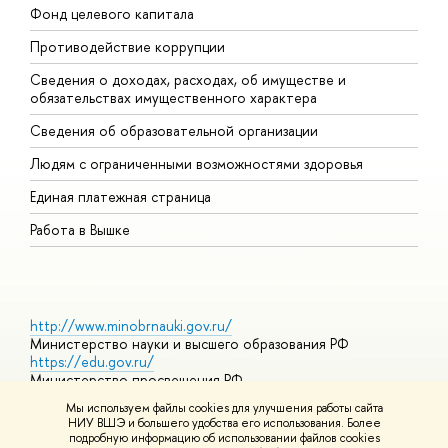
Фонд целевого капитала
Д
Противодействие коррупции
Ц
Сведения о доходах, расходах, об имуществе и
Б
обязательствах имущественного характера
О
Сведения об образовательной организации
О
Людям с ограниченными возможностями здоровья
Единая платежная страница
Работа в Вышке
http://www.minobrnauki.gov.ru/
Министерство науки и высшего образования РФ
https://edu.gov.ru/
Министерство просвещения РФ
https://elearning.hse.ru/mooc
Мы используем файлы cookies для улучшения работы сайта
Массовые открытые онлайн-курсы
НИУ ВШЭ и большего удобства его использования. Более
подробную информацию об использовании файлов cookies