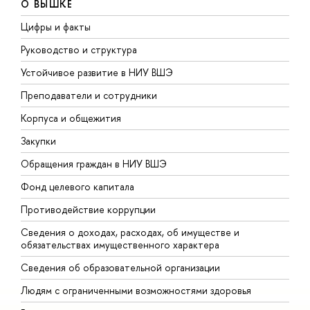
О ВЫШКЕ
Цифры и факты
Л
Руководство и структура
Д
Устойчивое развитие в НИУ ВШЭ
О
Преподаватели и сотрудники
П
Корпуса и общежития
В
Закупки
П
Обращения граждан в НИУ ВШЭ
А
Фонд целевого капитала
Д
Противодействие коррупции
Ц
Сведения о доходах, расходах, об имуществе и
Б
обязательствах имущественного характера
О
Сведения об образовательной организации
О
Людям с ограниченными возможностями здоровья