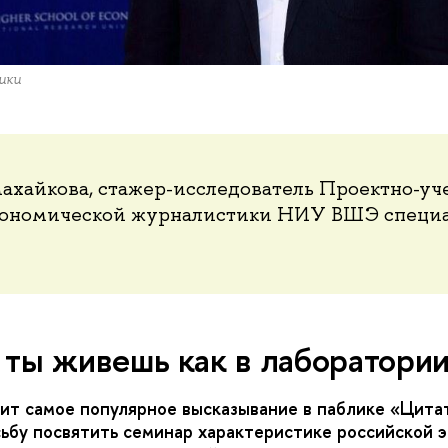
ики
ахайкова, стажер-исследователь Проектно-уч
кономической журналистики НИУ ВШЭ специа
 ты живешь как в лаборатори
т самое популярное высказывание в паблике «Цита
сьбу посвятить семинар характеристике российской 