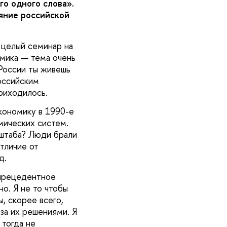
го одного слова».
ояние российской
 целый семинар на
мика — тема очень
 России ты живешь
оссийским
риходилось.
кономику в 1990-е
мических систем.
сштаба? Люди брали
тличие от
ад.
спрецедентное
о. Я не то чтобы
, скорее всего,
за их решениями. Я
 тогда не