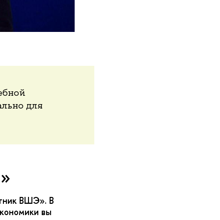
ебной
льно для
и»
тник ВШЭ». В
экономики вы