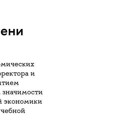
пени
омических
оректора и
итием
, значимости
й экономики
учебной