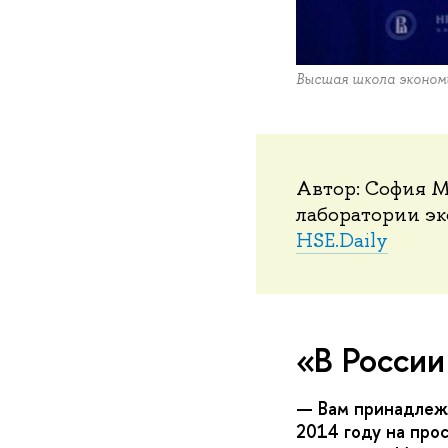
Высшая школа эконом
Автор: София М
лаборатории э
HSE.Daily
«В России
— Вам принадлежи
2014 году на про