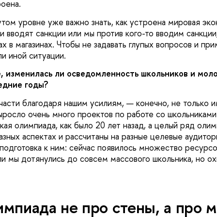
роена.
том уровне уже важно знать, как устроена мировая эко
и вводят санкции или мы против кого-то вводим санкции,
ах в магазинах. Чтобы не задавать глупых вопросов и пр
ли иной ситуации.
, изменилась ли осведомленность школьников и мол
едние годы?
части благодаря нашим усилиям, — конечно, не только и
ыросло очень много проектов по работе со школьниками
ая олимпиада, как было 20 лет назад, а целый ряд олим
зных аспектах и рассчитаны на разные целевые аудитори
 подготовка к ним: сейчас появилось множество ресурсо
ли мы дотянулись до совсем массового школьника, но ох
мпиада не про стены, а про 