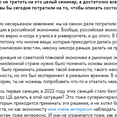
 не тратить на это целый семинар, а достаточно все
вы бы сегодня потратили на то, чтобы описать сост
ло несерьезное заявление: мы на самом деле потратили
ии в российской экономике. Вообще, российская эконо
ло верно и когда я учился в университете, и до этого. В
, потому что многие вещи, которые приходится делать р
омическим властям, никому никогда раньше делать не п
рмация из советской плановой экономики в рыночную э
-миллионной стране нужно было поменять основы эконо
было принимать решение такой значимости, такого ма
ность, но это был эксперимент в реальном времени. В о
ории, ты не можешь попробовать что-то и откатить наз
ись первые санкции, в 2022 году этих санкций стало бе
адо ЦБ делать в этой ситуации? Это тоже суперинтересн
торым приходится принимать эти решения, и не хотел бы
сте, но как экономисту
мне очень интересно
наблюдать 
нтам тоже интересно. И они не ограничатся тоже, как я