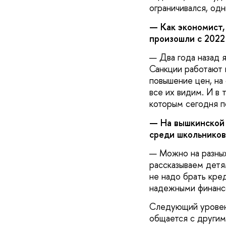
ограничивался, од
— Как экономист,
произошли с 2022
— Два года назад я
Санкции работают 
повышение цен, на
все их видим. И в 
которым сегодня п
— На вышкинской 
среди школьников
— Можно на разных
рассказываем детям
не надо брать кред
надежными финансо
Следующий уровень
общается с другим