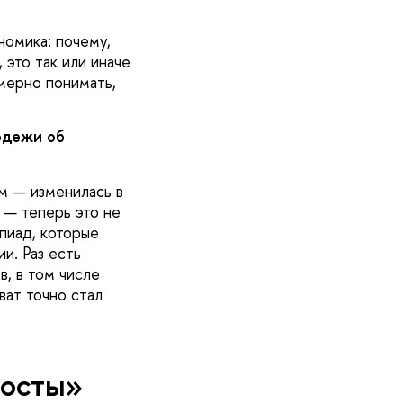
номика: почему,
 это так или иначе
имерно понимать,
одежи об
м — изменилась в
 — теперь это не
пиад, которые
и. Раз есть
в, в том числе
ват точно стал
мосты»