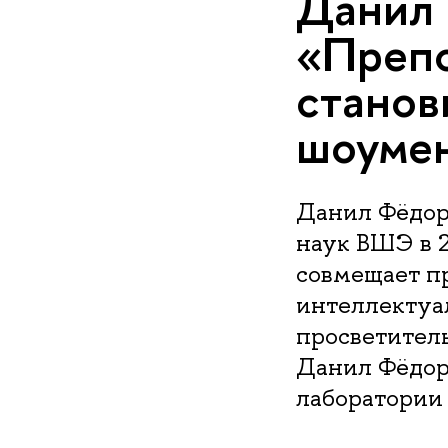
Данил 
«Преп
станов
шоумен
Данил Фёдор
наук ВШЭ в 2
совмещает п
интеллектуа
просветител
Данил Фёдор
лаборатории