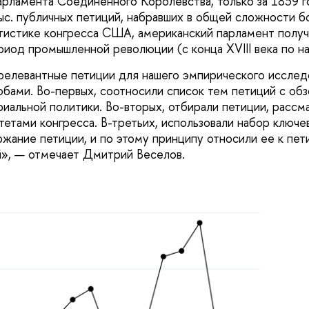
арламента Соединенного Королевства, только за 1839 г
ыс. публичных петиций, набравших в общей сложности б
атистике конгресса США, американский парламент получ
риод промышленной революции (с конца XVIII века по на
релевантные петиции для нашего эмпирического исслед
бами. Во-первых, соотносили список тем петиций с об
иальной политики. Во-вторых, отбирали петиции, расс
етами конгресса. В-третьих, использовали набор ключев
ание петиции, и по этому принципу относили ее к пети
», — отмечает Дмитрий Веселов.