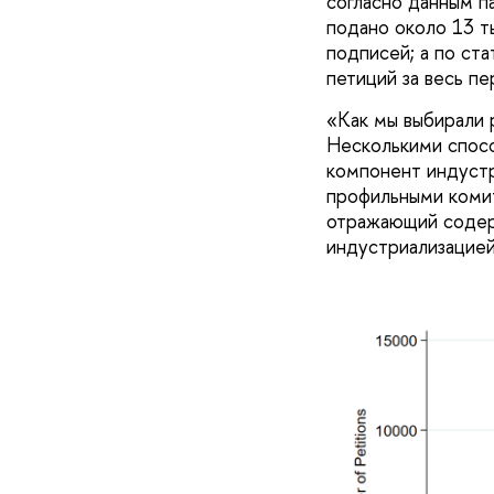
согласно данным п
подано около 13 т
подписей; а по ст
петиций за весь пе
«Как мы выбирали 
Несколькими спосо
компонент индустр
профильными комит
отражающий содерж
индустриализацией