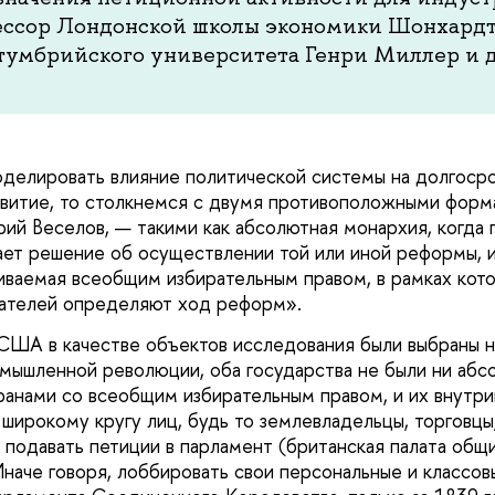
ессор Лондонской школы экономики Шонхардт
умбрийского университета Генри Миллер и д
делировать влияние политической системы на долгоср
витие, то столкнемся с двумя противоположными форм
й Веселов, — такими как абсолютная монархия, когда 
ет решение об осуществлении той или иной реформы, 
ваемая всеобщим избирательным правом, в рамках кот
рателей определяют ход реформ».
США в качестве объектов исследования были выбраны не
омышленной революции, оба государства не были ни аб
ранами со всеобщим избирательным правом, и их внутр
 широкому кругу лиц, будь то землевладельцы, торговцы
 подавать петиции в парламент (британская палата об
наче говоря, лоббировать свои персональные и классовы