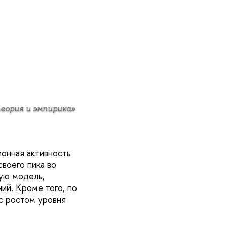
теория и эмпирика»
ионная активность
своего пика во
кую модель,
й. Кроме того, по
с ростом уровня