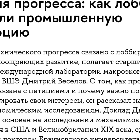
я прогресса: как ло
или промышленную
юцию
хнического прогресса связано с лобб
поощряющих развитие, полагает старш
еждународной лаборатории макроэко
 ВШЭ Дмитрий Веселов. О том, как п
язана с петициями и почему важно по
ировать свои интересы, он рассказал 
номическим исследованиям. Доклад 
л основан на исследовании механизмов
я в США и Великобритании XIX века, с
с доктором Брауновского университета