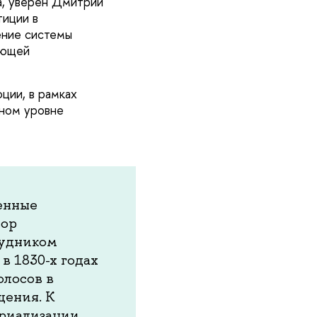
а, уверен Дмитрий
тиции в
ение системы
ующей
ции, в рамках
нном уровне
енные
сор
рудником
в 1830-х годах
лосов в
щения. К
триализации