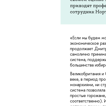
приходят проф
сотрудник Норт
«Если мы будем мо
экономическое раз
продолжает Дмитри
самолично принима
система, поддержи
большинства изби
Великобритания и 
веке, в период пр
монархиями, ни ст
система позволяла
простые горожане,
соответственно). И