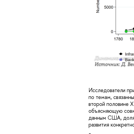
Динамика петиц
Источник: Д. Ве
Исследователи при
по темам, связанн
второй половине X
объясняющую совме
данным США, доля 
развития конкретно