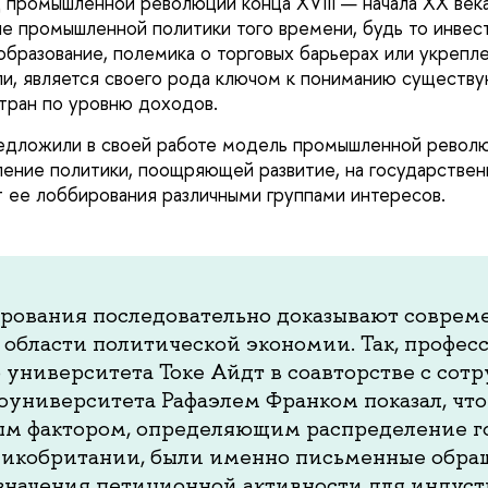
 промышленной революции конца XVIII — начала XX век
ие промышленной политики того времени, будь то инвес
образование, полемика о торговых барьерах или укрепл
ли, является своего рода ключом к пониманию существ
тран по уровню доходов.
едложили в своей работе модель промышленной револю
ение политики, поощряющей развитие, на государстве
т ее лоббирования различными группами интересов.
ирования последовательно доказывают соврем
 области политической экономии. Так, профес
университета Токе Айдт в соавторстве с сот
университета Рафаэлем Франком показал, что 
ым фактором, определяющим распределение го
ликобритании, были именно письменные обра
значения петиционной активности для индус