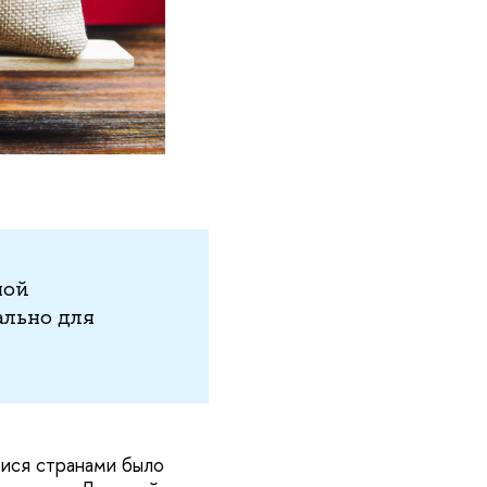
ной
льно для
ися странами было