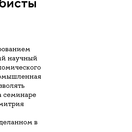
ббисты
ированием
ий научный
номического
ромышленная
зволять
на семинаре
Дмитрия
деланном в