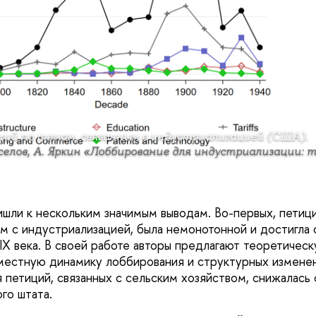
ий по темам, связанным с индустриализацией (США).
селов, А. Яркин «Лоббирование для индустриализации: 
шли к нескольким значимым выводам. Во-первых, петиц
ым с индустриализацией, была немонотонной и достигла 
IX века. В своей работе авторы предлагают теоретичес
стную динамику лоббирования и структурных изменени
петиций, связанных с сельским хозяйством, снижалась 
го штата.