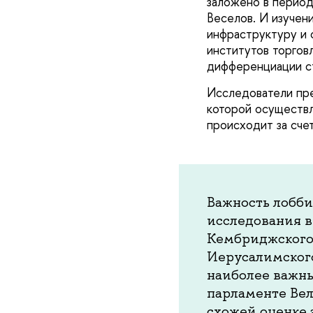
заложено в период
Веселов. И изучен
инфраструктуру и 
институтов торгов
дифференциации с
Исследователи пр
которой осуществл
происходит за сче
Важность лобб
исследования в
Кембриджского 
Иерусалимского
наиболее важн
парламенте Ве
схожей оценке 