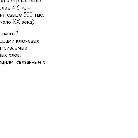
од в стране было
олее 4,5 млн
ил свыше 500 тыс.
чало XX века).
ования?
зорами ключевых
матриваемые
ых слов,
циям, связанным с