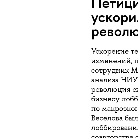
Петици
ускор
револ
Ускорение те
изменений, 
сотрудник М
анализа НИУ
революция св
бизнесу лобб
по макроэко
Веселова бы
лоббировани
соавторстве 