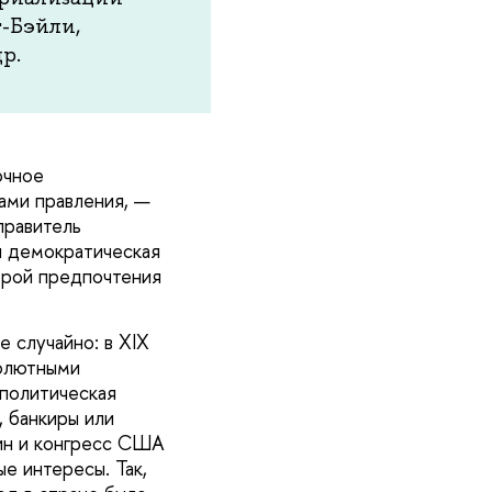
-Бэйли,
р.
очное
ами правления, —
правитель
и демократическая
орой предпочтения
 случайно: в XIX
солютными
иполитическая
, банкиры или
щин и конгресс США
е интересы. Так,