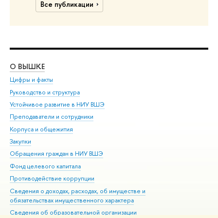
Все публикации
О ВЫШКЕ
ОБ
Цифры и факты
Ли
Руководство и структура
Дов
Устойчивое развитие в НИУ ВШЭ
Ол
Преподаватели и сотрудники
При
Корпуса и общежития
Вы
Закупки
При
Обращения граждан в НИУ ВШЭ
Ас
Фонд целевого капитала
До
Противодействие коррупции
Цен
Сведения о доходах, расходах, об имуществе и
Би
обязательствах имущественного характера
Об
Сведения об образовательной организации
Обр