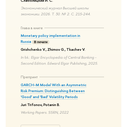
Слаболицкий И. С.
Экономический журнал Высшей школы
экономики. 2026. Т. 30. № 2. С. 215-244.
Глава в книге
Monetary policy implementation in
Russia
В печати
Grishchenko V., Zhirnov G., Tkachev V.
In bk.: Elgar Encyclopedia of Central Banking -
Second Edition. Edward Elgar Publishing, 2025.
Препринт
GARCH-M Model With an Asymmetric
Risk Premium: Distinguishing Between
‘Good’ and ‘Bad’ Volatility Periods
Juri Trifonov, Potanin B.
Working Papers. SSRN, 2022