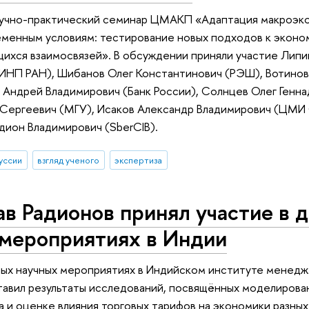
аучно-практический семинар ЦМАКП «Адаптация макроэк
еменным условиям: тестирование новых подходов к эконо
ихся взаимосвязей». В обсуждении приняли участие Лип
(ИНП РАН), Шибанов Олег Константинович (РЭШ), Вотинов
 Андрей Владимирович (Банк России), Солнцев Олег Генн
 Сергеевич (МГУ), Исаков Александр Владимирович (ЦМИ
ион Владимирович (SberCIB).
уссии
взгляд ученого
экспертиза
в Радионов принял участие в 
 мероприятиях в Индии
ых научных мероприятиях в Индийском институте менедж
тавил результаты исследований, посвящённых моделирова
а и оценке влияния торговых тарифов на экономики разных