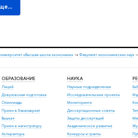
еще…
университет «Высшая школа экономики»
→
Факультет экономических наук
ОБРАЗОВАНИЕ
НАУКА
Р
Лицей
Научные подразделения
Би
Довузовская подготовка
Исследовательские проекты
Из
Олимпиады
Мониторинги
Кн
Прием в бакалавриат
Диссертационные советы
Ти
Вышка+
Защиты диссертаций
Ме
Прием в магистратуру
Академическое развитие
Жу
Аспирантура
Конкурсы и гранты
Пу