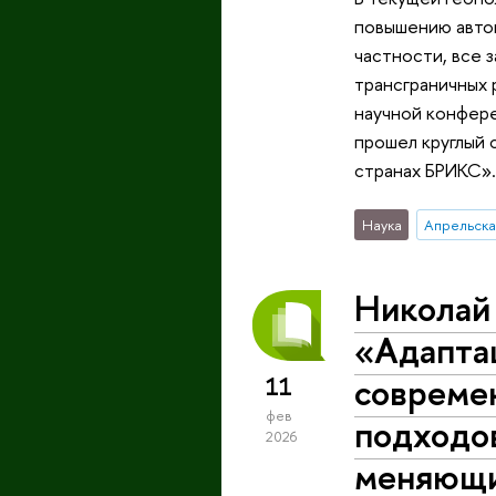
повышению автон
частности, все 
трансграничных 
научной конфер
прошел круглый 
странах БРИКС».
Наука
Апрельска
Николай
«Адапта
совреме
11
фев
подходов
2026
меняющи