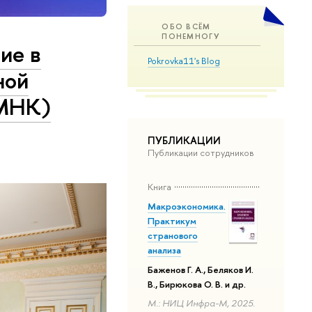
ОБО ВСЁМ
ПОНЕМНОГУ
ие в
Pokrovka11's Blog
ной
АМНК)
ПУБЛИКАЦИИ
Публикации сотрудников
Книга
Макроэкономика.
Практикум
странового
анализа
Баженов Г. А., Беляков И.
В., Бирюкова О. В. и др.
М.: НИЦ Инфра-М, 2025.