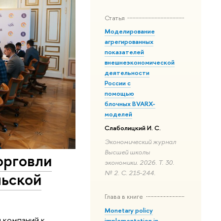
Статья
Моделирование
агрегированных
показателей
внешнеэкономической
деятельности
России с
помощью
блочных BVARX-
моделей
Слаболицкий И. С.
Экономический журнал
Высшей школы
орговли
экономики. 2026. Т. 30.
льской
№ 2. С. 215-244.
Глава в книге
Monetary policy
 компаний к
implementation in