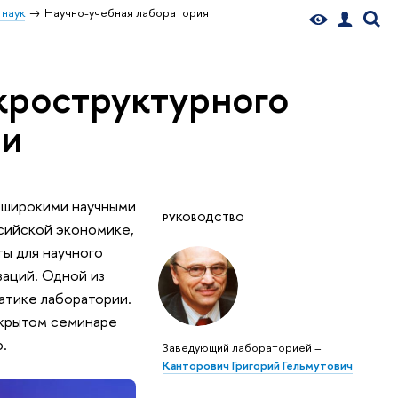
 наук
Научно-учебная лаборатория
кроструктурного
ии
широкими научными
РУКОВОДСТВО
сийской экономике,
ы для научного
заций. Одной из
матике лаборатории.
ткрытом семинаре
.
Заведующий лабораторией –
Канторович Григорий Гельмутович