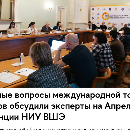
ные вопросы международной т
ов обсудили эксперты на Апре
енции НИУ ВШЭ
литической обстановке усиливается интерес государств и