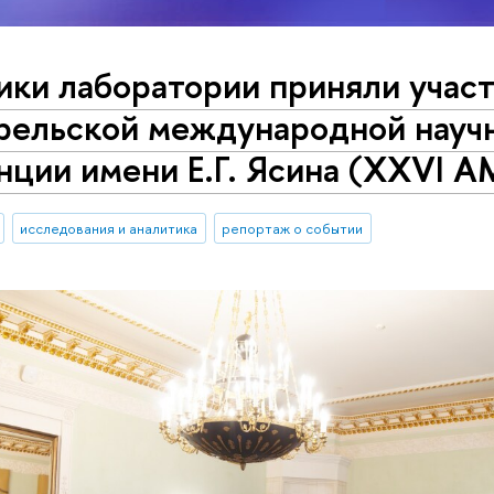
ки лаборатории приняли участ
рельской международной науч
нции имени Е.Г. Ясина (XXVI 
исследования и аналитика
репортаж о событии