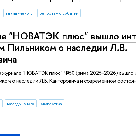
взгляд ученого
репортаж о событии
ле "НОВАТЭК плюс" вышло инт
м Пильником о наследии Л.В.
вича
м журнале "НОВАТЭК плюс" №50 (зима 2025-2026) вышло 
иком о наследии Л.В. Канторовича и современном состоя
И
взгляд ученого
экспертиза