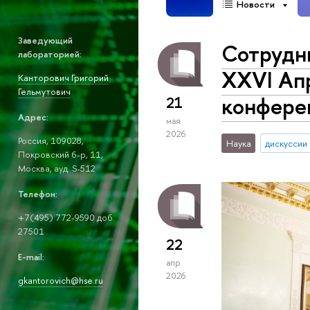
Новости
Заведующий
Сотрудни
лабораторией:
XXVI Ап
Канторович Григорий
Гельмутович
конфере
21
Адрес:
мая
2026
Россия, 109028,
Наука
дискуссии
Покровский б-р, 11,
Москва, ауд. S-512
Телефон:
+7(495) 772-9590 доб.
27501
22
E-mail:
апр
2026
gkantorovich@hse.ru