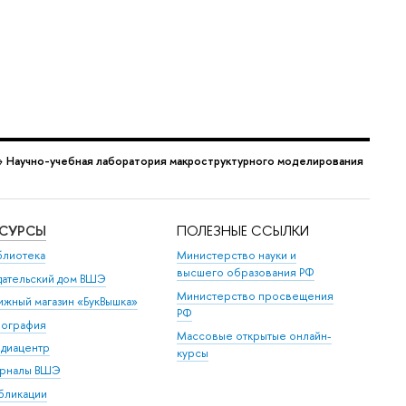
→
Научно-учебная лаборатория макроструктурного моделирования
ЕСУРСЫ
ПОЛЕЗНЫЕ ССЫЛКИ
блиотека
Министерство науки и
высшего образования РФ
дательский дом ВШЭ
Министерство просвещения
ижный магазин «БукВышка»
РФ
пография
Массовые открытые онлайн-
диацентр
курсы
рналы ВШЭ
бликации