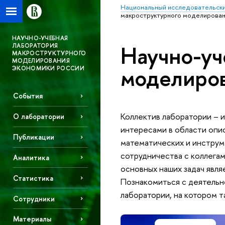
Национальный исследовательски
макроструктурного моделирован
НАУЧНО-УЧЕБНАЯ
Научно-уч
ЛАБОРАТОРИЯ
МАКРОСТРУКТУРНОГО
МОДЕЛИРОВАНИЯ
моделиров
ЭКОНОМИКИ РОССИИ
События
Коллектив лаборатории – 
О лаборатории
интересами в области опи
Публикации
математических и инструм
сотрудничества с коллегам
Аналитика
основных наших задач явля
Статистика
Познакомиться с деятельн
лаборатории, на котором 
Сотрудники
Материалы