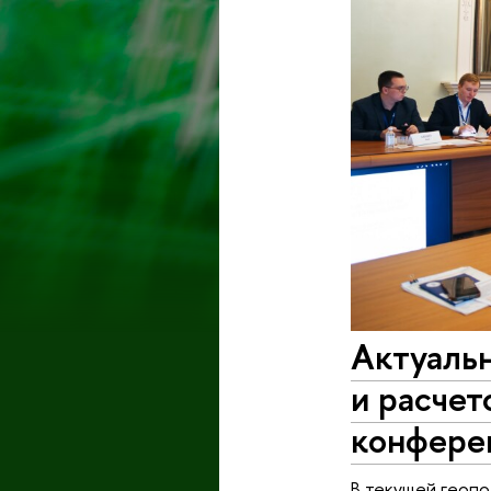
Актуаль
и расчет
конфер
В текущей геопо