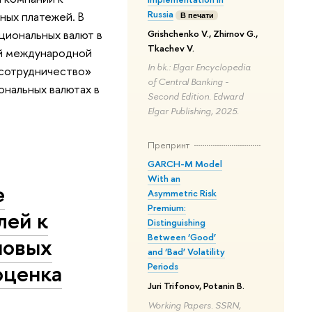
Russia
ных платежей. В
В печати
циональных валют в
Grishchenko V., Zhirnov G.,
Tkachev V.
ой международной
In bk.: Elgar Encyclopedia
сотрудничество»
of Central Banking -
ональных валютах в
Second Edition. Edward
Elgar Publishing, 2025.
Препринт
GARCH-M Model
With an
е
Asymmetric Risk
Premium:
лей к
Distinguishing
Between ‘Good’
новых
and ‘Bad’ Volatility
оценка
Periods
Juri Trifonov, Potanin B.
Working Papers. SSRN,