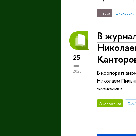
Наука
дискуссии
В журна
Николае
Канторо
25
янв
2026
В корпоративно
Николаем Пильн
экономики.
Экспертиза
СМ