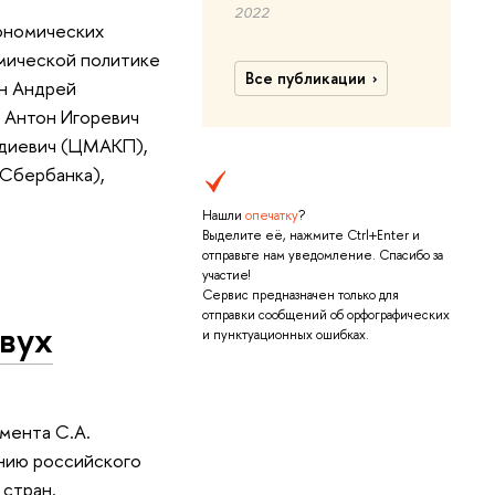
2022
ономических
мической политике
Все публикации
ин Андрей
 Антон Игоревич
адиевич (ЦМАКП),
 Сбербанка),
Нашли
опечатку
?
Выделите её, нажмите Ctrl+Enter и
отправьте нам уведомление. Спасибо за
участие!
Сервис предназначен только для
отправки сообщений об орфографических
двух
и пунктуационных ошибках.
мента С.А.
нию российского
 стран.