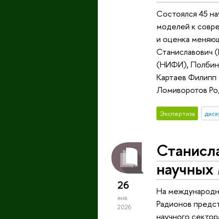
Состоялся 45 н
моделей к совр
и оценка меняющ
Станиславович 
(НИФИ), Полбин
Картаев Филипп
Ломиворотов Род
Экспертиза
диск
Станисла
научных
26
На международн
янв
Радионов предс
2026
научного сектор