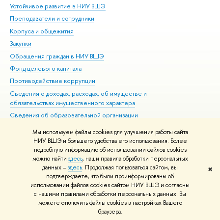
Устойчивое развитие в НИУ ВШЭ
Ол
Преподаватели и сотрудники
При
Корпуса и общежития
Вы
Закупки
При
Обращения граждан в НИУ ВШЭ
Ас
Фонд целевого капитала
До
Противодействие коррупции
Цен
Сведения о доходах, расходах, об имуществе и
Би
обязательствах имущественного характера
Об
Сведения об образовательной организации
Обр
Людям с ограниченными возможностями здоровья
Мы используем файлы cookies для улучшения работы сайта
Единая платежная страница
НИУ ВШЭ и большего удобства его использования. Более
подробную информацию об использовании файлов cookies
Работа в Вышке
можно найти
здесь
, наши правила обработки персональных
данных –
здесь
. Продолжая пользоваться сайтом, вы
✖
Редактору
подтверждаете, что были проинформированы об
© НИУ ВШЭ 1993–2026
Адреса и контакты
Условия использования
использовании файлов cookies сайтом НИУ ВШЭ и согласны
с нашими правилами обработки персональных данных. Вы
материалов
Политика конфиденциальности
Карта сайта
можете отключить файлы cookies в настройках Вашего
Шрифты HSE Sans и HSE Slab разработаны в
Школе дизайна НИУ ВШЭ
браузера.