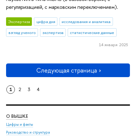
регуляризацией, с марковским переключением).
Экспертиза
цифра дня
исследования и аналитика
взгляд ученого
экспертиза
статистические данные
14 января 2025
Следующая страница
1
2
3
4
О ВЫШКЕ
ОБ
Цифры и факты
Ли
Руководство и структура
Дов