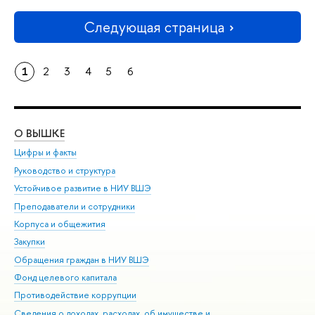
Следующая страница
1
2
3
4
5
6
О ВЫШКЕ
ОБ
Цифры и факты
Ли
Руководство и структура
Дов
Устойчивое развитие в НИУ ВШЭ
Ол
Преподаватели и сотрудники
При
Корпуса и общежития
Вы
Закупки
При
Обращения граждан в НИУ ВШЭ
Ас
Фонд целевого капитала
До
Противодействие коррупции
Цен
Сведения о доходах, расходах, об имуществе и
Би