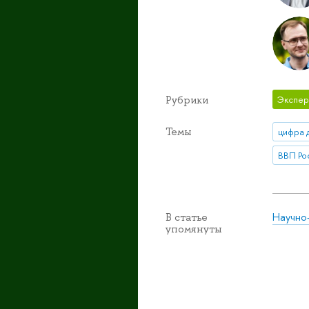
Рубрики
Экспер
Темы
цифра 
ВВП Ро
Научно
В статье
упомянуты