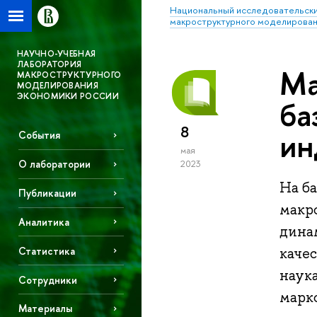
Национальный исследовательски
макроструктурного моделирован
НАУЧНО-УЧЕБНАЯ
ЛАБОРАТОРИЯ
Ма
МАКРОСТРУКТУРНОГО
МОДЕЛИРОВАНИЯ
ЭКОНОМИКИ РОССИИ
ба
8
ин
События
мая
О лаборатории
2023
На ба
Публикации
макр
Аналитика
динам
Статистика
каче
наука
Сотрудники
марк
Материалы