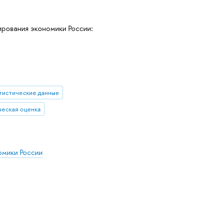
рования экономики России:
тистические данные
ческая оценка
омики России