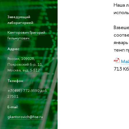
Наша л
исполь
Заведующий
лабораторией:
Взвеше
Канторович Григорий
соотве
Гельмутович
январь
Адрес:
темп п
Россия, 109028,
Май
Покровский б-р, 11,
713 Кб
Москва, ауд. S-512
Телефон:
+7(495) 772-9590 доб.
27501
E-mail:
gkantorovich@hse.ru