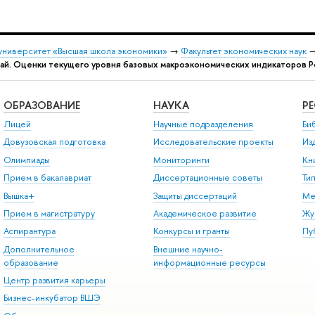
университет «Высшая школа экономики»
→
Факультет экономических наук
ай. Оценки текущего уровня базовых макроэкономических индикаторов 
ОБРАЗОВАНИЕ
НАУКА
Р
Лицей
Научные подразделения
Би
Довузовская подготовка
Исследовательские проекты
Из
Олимпиады
Мониторинги
Кн
Прием в бакалавриат
Диссертационные советы
Ти
Вышка+
Защиты диссертаций
Ме
Прием в магистратуру
Академическое развитие
Жу
Аспирантура
Конкурсы и гранты
Пу
Дополнительное
Внешние научно-
образование
информационные ресурсы
Центр развития карьеры
Бизнес-инкубатор ВШЭ