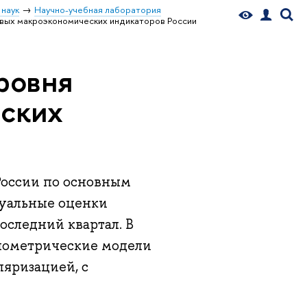
 наук
Научно-учебная лаборатория
овых макроэкономических индикаторов России
ровня
еских
 России по основным
туальные оценки
оследний квартал. В
онометрические модели
ляризацией, с