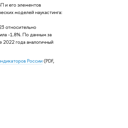
П и его элементов
ческих моделей наукастинга:
023 относительно
ла -1.8%. По данным за
ле 2022 года аналогичный
индикаторов России
(PDF,