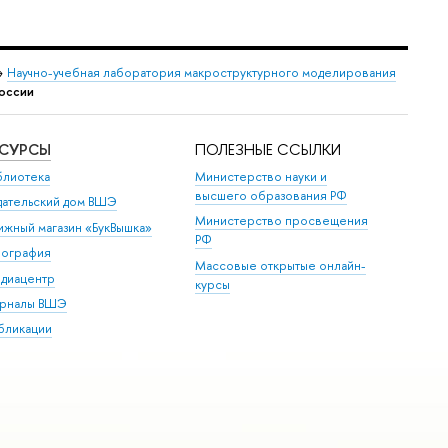
→
Научно-учебная лаборатория макроструктурного моделирования
России
ЕСУРСЫ
ПОЛЕЗНЫЕ ССЫЛКИ
блиотека
Министерство науки и
высшего образования РФ
дательский дом ВШЭ
Министерство просвещения
ижный магазин «БукВышка»
РФ
пография
Массовые открытые онлайн-
диацентр
курсы
рналы ВШЭ
бликации