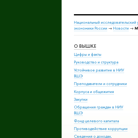
Национальный исследовательский 
экономики России
→
Новости
→
М
О ВЫШКЕ
Цифры и факты
Руководство и структура
Устойчивое развитие в НИУ
ВШЭ
Преподаватели и сотрудники
Корпуса и общежития
Закупки
Обращения граждан в НИУ
ВШЭ
Фонд целевого капитала
Противодействие коррупции
Сведения о доходах,