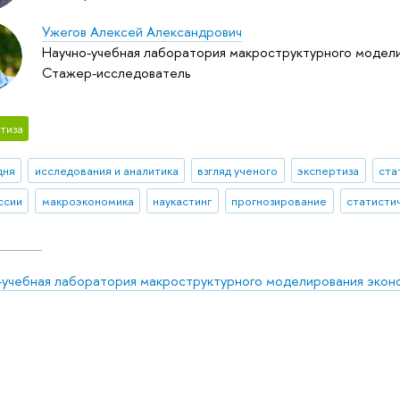
Ужегов Алексей Александрович
Научно-учебная лаборатория макроструктурного модели
Стажер-исследователь
тиза
дня
исследования и аналитика
взгляд ученого
экспертиза
ста
ссии
макроэкономика
наукастинг
прогнозирование
статисти
-учебная лаборатория макроструктурного моделирования экон