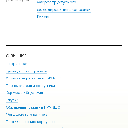
макроструктурного
моделирования экономики
России
О ВЫШКЕ
ОБ
Цифры и факты
Ли
Руководство и структура
Дов
Устойчивое развитие в НИУ ВШЭ
Ол
Преподаватели и сотрудники
При
Корпуса и общежития
Вы
Закупки
При
Обращения граждан в НИУ ВШЭ
Ас
Фонд целевого капитала
До
Противодействие коррупции
Цен