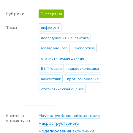
Рубрики
Экспертиза
Темы
цифра дня
исследования и аналитика
взгляд ученого
экспертиза
статистические данные
ВВП России
макроэкономика
наукастинг
прогнозирование
статистическая оценка
Научно-учебная лаборатория
В статье
упомянуты
макроструктурного
моделирования экономики