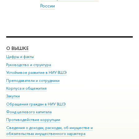
России
О ВЫШКЕ
ОБ
Цифры и факты
Ли
Руководство и структура
Дов
Устойчивое развитие в НИУ ВШЭ
Ол
Преподаватели и сотрудники
При
Корпуса и общежития
Вы
Закупки
При
Обращения граждан в НИУ ВШЭ
Ас
Фонд целевого капитала
До
Противодействие коррупции
Цен
Сведения о доходах, расходах, об имуществе и
Би
обязательствах имущественного характера
Об