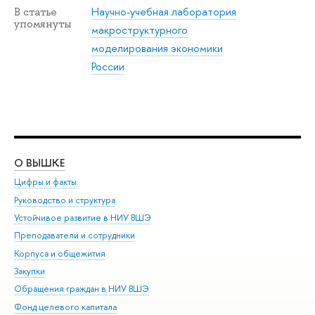
Научно-учебная лаборатория
В статье
упомянуты
макроструктурного
моделирования экономики
России
О ВЫШКЕ
ОБ
Цифры и факты
Ли
Руководство и структура
Дов
Устойчивое развитие в НИУ ВШЭ
Ол
Преподаватели и сотрудники
При
Корпуса и общежития
Вы
Закупки
При
Обращения граждан в НИУ ВШЭ
Ас
Фонд целевого капитала
До