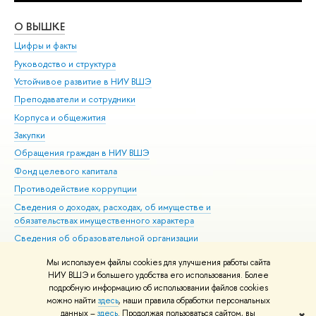
О ВЫШКЕ
ОБ
Цифры и факты
Ли
Руководство и структура
Дов
Устойчивое развитие в НИУ ВШЭ
Ол
Преподаватели и сотрудники
При
Корпуса и общежития
Вы
Закупки
При
Обращения граждан в НИУ ВШЭ
Ас
Фонд целевого капитала
До
Противодействие коррупции
Цен
Сведения о доходах, расходах, об имуществе и
Би
обязательствах имущественного характера
Об
Сведения об образовательной организации
Обр
Людям с ограниченными возможностями здоровья
Мы используем файлы cookies для улучшения работы сайта
Единая платежная страница
НИУ ВШЭ и большего удобства его использования. Более
подробную информацию об использовании файлов cookies
Работа в Вышке
можно найти
здесь
, наши правила обработки персональных
данных –
здесь
. Продолжая пользоваться сайтом, вы