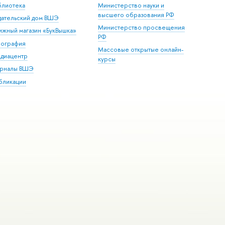
блиотека
Министерство науки и
высшего образования РФ
дательский дом ВШЭ
Министерство просвещения
ижный магазин «БукВышка»
РФ
пография
Массовые открытые онлайн-
диацентр
курсы
рналы ВШЭ
бликации