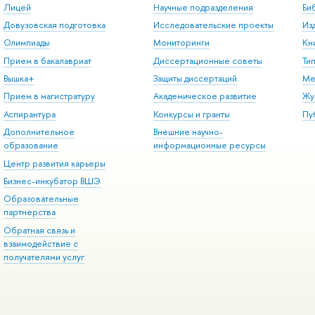
Лицей
Научные подразделения
Би
Довузовская подготовка
Исследовательские проекты
Из
Олимпиады
Мониторинги
Кн
Прием в бакалавриат
Диссертационные советы
Ти
Вышка+
Защиты диссертаций
Ме
Прием в магистратуру
Академическое развитие
Жу
Аспирантура
Конкурсы и гранты
Пу
Дополнительное
Внешние научно-
образование
информационные ресурсы
Центр развития карьеры
Бизнес-инкубатор ВШЭ
Образовательные
партнерства
Обратная связь и
взаимодействие с
получателями услуг