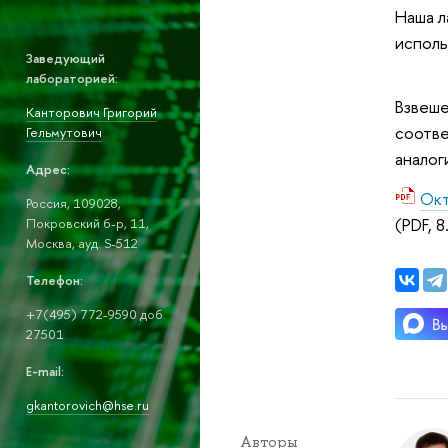
Наша л
исполь
Заведующий
лабораторией:
Взвеше
Канторович Григорий
соотве
Гельмутович
аналог
Адрес:
Окт
Россия, 109028,
(PDF, 
Покровский б-р, 11,
Москва, ауд. S-512
Телефон:
+7(495) 772-9590 доб.
27501
E-mail:
gkantorovich@hse.ru
Авторы