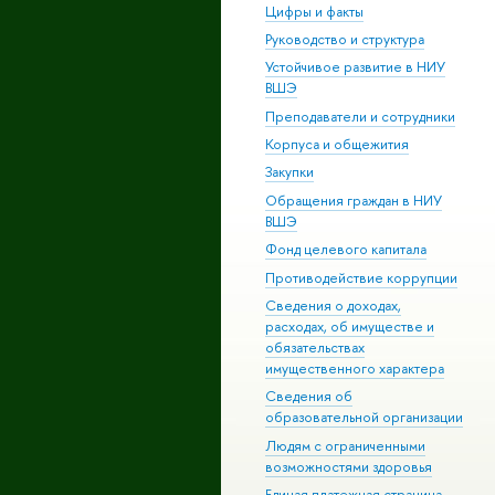
Цифры и факты
Руководство и структура
Устойчивое развитие в НИУ
ВШЭ
Преподаватели и сотрудники
Корпуса и общежития
Закупки
Обращения граждан в НИУ
ВШЭ
Фонд целевого капитала
Противодействие коррупции
Сведения о доходах,
расходах, об имуществе и
обязательствах
имущественного характера
Сведения об
образовательной организации
Людям с ограниченными
возможностями здоровья
Единая платежная страница