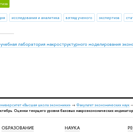
тиза
дня
исследования и аналитика
взгляд ученого
экспертиза
ста
-учебная лаборатория макроструктурного моделирования экон
университет «Высшая школа экономики»
→
Факультет экономических наук
ктябрь. Оценки текущего уровня базовых макроэкономических индикато
ОБРАЗОВАНИЕ
НАУКА
Р