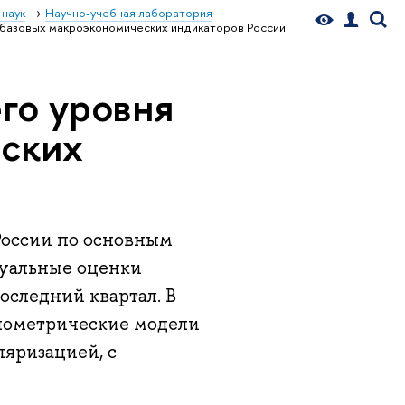
 наук
Научно-учебная лаборатория
 базовых макроэкономических индикаторов России
го уровня
еских
 России по основным
туальные оценки
оследний квартал. В
онометрические модели
ляризацией, с