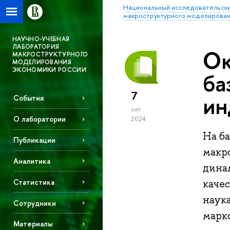
Национальный исследовательски
макроструктурного моделирован
НАУЧНО-УЧЕБНАЯ
ЛАБОРАТОРИЯ
Ок
МАКРОСТРУКТУРНОГО
МОДЕЛИРОВАНИЯ
ЭКОНОМИКИ РОССИИ
ба
7
ин
События
окт
О лаборатории
2024
На ба
Публикации
макр
Аналитика
динам
Статистика
каче
наука
Сотрудники
марк
Материалы