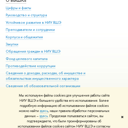
О ВЫШКЕ
ОБ
Цифры и факты
Ли
Руководство и структура
Дов
Устойчивое развитие в НИУ ВШЭ
Ол
Преподаватели и сотрудники
При
Корпуса и общежития
Вы
Закупки
При
Обращения граждан в НИУ ВШЭ
Ас
Фонд целевого капитала
До
Противодействие коррупции
Цен
Сведения о доходах, расходах, об имуществе и
Би
обязательствах имущественного характера
Об
Сведения об образовательной организации
Обр
Людям с ограниченными возможностями здоровья
Мы используем файлы cookies для улучшения работы сайта
Единая платежная страница
НИУ ВШЭ и большего удобства его использования. Более
подробную информацию об использовании файлов cookies
Работа в Вышке
можно найти
здесь
, наши правила обработки персональных
данных –
здесь
. Продолжая пользоваться сайтом, вы
✖
Редактору
подтверждаете, что были проинформированы об
© НИУ ВШЭ 1993–2026
Адреса и контакты
Условия использования
использовании файлов cookies сайтом НИУ ВШЭ и согласны