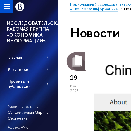
Национальный исследовательски
«Экономика информации»
Нов
ИССЛЕДОВАТЕЛЬСКАЯ
Новости
РАБОЧАЯ ГРУППА
«ЭКОНОМИКА
ИНФОРМАЦИИ»
Главная
Участники
19
Проекты и
июл
публикации
2026
Руководитель группы –
Сандомирская Марина
Сергеевна
Адрес: АУК