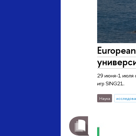
European
универси
29 июня-1 июля 
игр SING21.
Наука
исследова