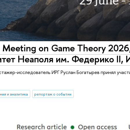
 Meeting on Game Theory 2026
тет Неаполя им. Федерико II, 
стажер-исследователь ИРГ Руслан Богатырев принял учас
ния и аналитика
репортаж о событии