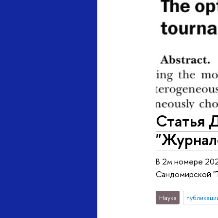
Статья 
"Журнал
В 2м номере 202
Сандомирской "Th
Наука
публикаци