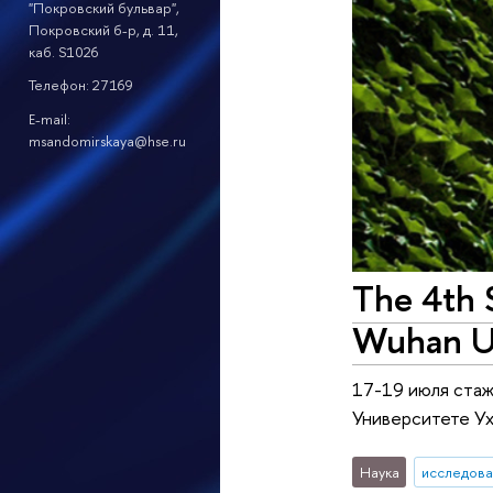
"Покровский бульвар",
Покровский б-р, д. 11,
каб. S1026
Телефон: 27169
E-mail:
msandomirskaya@hse.ru
The 4th 
Wuhan Un
17-19 июля стаж
Университете Ух
Наука
исследова