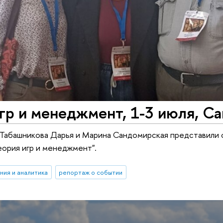
гр и менеджмент, 1-3 июля, С
 Табашникова Дарья и Марина Сандомирская представили 
ория игр и менеджмент".
ния и аналитика
репортаж о событии