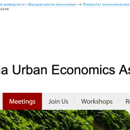
й университет «Высшая школа экономики»
Факультет экономических
ости