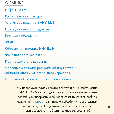
О ВЫШКЕ
ОБ
Цифры и факты
Ли
Руководство и структура
Дов
Устойчивое развитие в НИУ ВШЭ
Ол
Преподаватели и сотрудники
При
Корпуса и общежития
Вы
Закупки
При
Обращения граждан в НИУ ВШЭ
Ас
Фонд целевого капитала
До
Противодействие коррупции
Цен
Сведения о доходах, расходах, об имуществе и
Би
обязательствах имущественного характера
Об
Сведения об образовательной организации
Обр
Людям с ограниченными возможностями здоровья
Мы используем файлы cookies для улучшения работы сайта
Единая платежная страница
НИУ ВШЭ и большего удобства его использования. Более
подробную информацию об использовании файлов cookies
Работа в Вышке
можно найти
здесь
, наши правила обработки персональных
данных –
здесь
. Продолжая пользоваться сайтом, вы
✖
Редактору
подтверждаете, что были проинформированы об