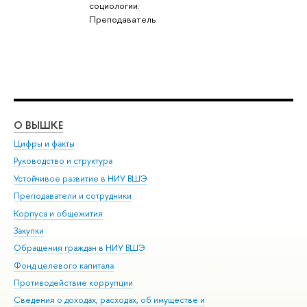
социологии:
Преподаватель
О ВЫШКЕ
ОБ
Цифры и факты
Ли
Руководство и структура
Дов
Устойчивое развитие в НИУ ВШЭ
Ол
Преподаватели и сотрудники
При
Корпуса и общежития
Вы
Закупки
При
Обращения граждан в НИУ ВШЭ
Ас
Фонд целевого капитала
До
Противодействие коррупции
Цен
Сведения о доходах, расходах, об имуществе и
Би