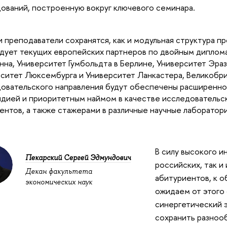
ований, построенную вокруг ключевого семинара.
и преподаватели сохранятся, как и модульная структура п
дует текущих европейских партнеров по двойным диплом
на, Университет Гумбольдта в Берлине, Университет Эраз
ситет Люксембурга и Университет Ланкастера, Великобри
овательского направления будут обеспечены расширенн
дией и приоритетным наймом в качестве исследовательск
ентов, а также стажерами в различные научные лаборато
В силу высокого и
Пекарский Сергей Эдмундович
российских, так и
Декан факультета
абитуриентов, к 
экономических наук
ожидаем от этого
синергетический 
сохранить разноо