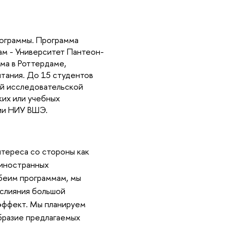
рограммы. Программа
ам - Университет Пантеон-
ма в Роттердаме,
тания. До 15 студентов
ой исследовательской
их или учебных
рии НИУ ВШЭ.
нтереса со стороны как
 иностранных
обеим программам, мы
 слияния большой
эффект. Мы планируем
бразие предлагаемых