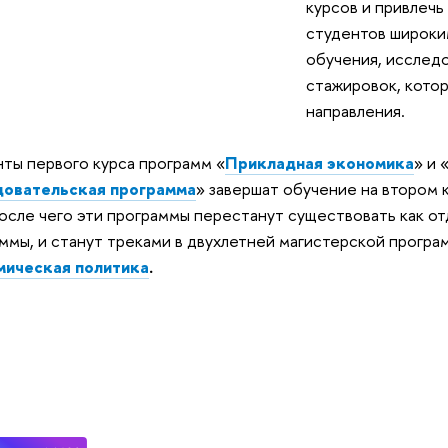
курсов и привлеч
студентов широк
обучения, исслед
стажировок, кото
направления.
ты первого курса программ «
Прикладная экономика
» и 
довательская программа
» з
авершат обучение на втором 
после чего эти программы перестанут существовать как о
ммы, и станут треками в двухлетней магистерской прогр
мическая политика
.