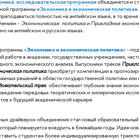
омика: исследовательская программа
» объединятся и с
ной программы «
Экономика и экономическая политика
»
преподаваться полностью на английском языке, в то время
лениям -
Экономическая политика
и
Прикладная эконом
но на английском и русском языках.
рограммы 
«
Экономика и экономическая политика
»
 - 
под
й работе в академии, государственных учреждениях, част
дного экономического анализа. Выпускники треков
Прикла
мическая политика
приобретут компетенции в прогнозиро
аемых решений в области государственной политики или 
довательский трек
 обеспечивает глубокие знания эконо
оведения передовых теоретических и эмпирических иссле
тов к будущей академической карьере.
ым драйвером объединения стал новый образовательный
оторый планируется внедрить в ближайшие годы. Идея нов
тавить студентам более индивидуализированную траекто