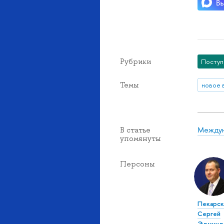
Рубрики
Посту
Темы
новое 
Междун
В статье
упомянуты
Персоны
Пекарск
Сергей
Эдмунд