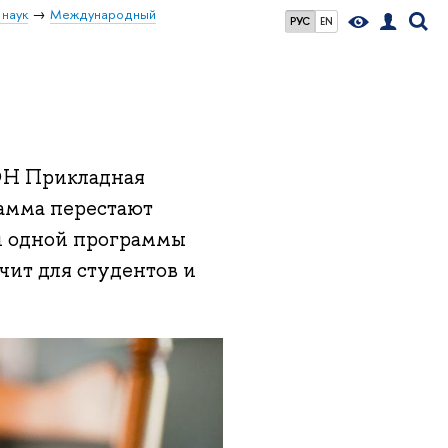
 наук
Международный
РУС
EN
ФЭН Прикладная
рамма перестают
ки одной программы
чит для студентов и