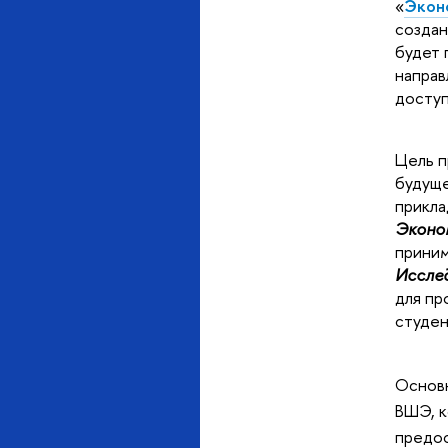
«
Экон
создан
будет 
направ
доступ
Цель п
будуще
прикла
Эконо
приним
Иссле
для пр
студен
Основн
ВШЭ, к
предос