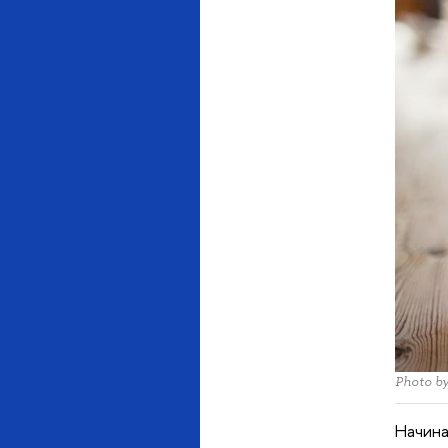
Photo b
Начина