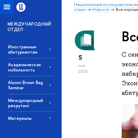
Национальный исследовательски
отдел
Новости
Все хороше
МЕЖДУНАРОДНЫЙ
ОТДЕЛ
Вс
Иностранным
абитуриентам
С се
5
экон
Академическая
ноя
мобильность
2020
наби
Эконо
Alumni Brown Bag
Seminar
абит
Международный
рекрутинг
Материалы