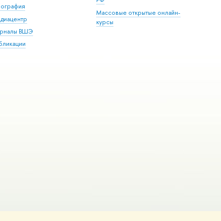
пография
Массовые открытые онлайн-
диацентр
курсы
рналы ВШЭ
бликации