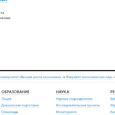
ета
ческих
университет «Высшая школа экономики»
→
Факультет экономических наук
ОБРАЗОВАНИЕ
НАУКА
Р
Лицей
Научные подразделения
Би
Довузовская подготовка
Исследовательские проекты
Из
Олимпиады
Мониторинги
Кн