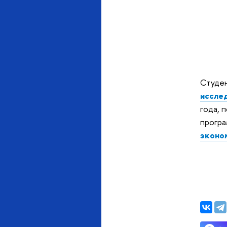
Студен
иссле
года, 
програ
эконо