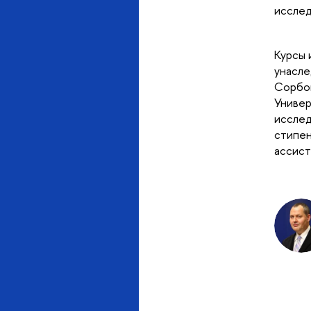
исслед
Курсы 
унасле
Сорбон
Универ
исслед
стипен
ассист