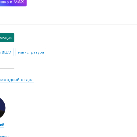
пающим
в ВШЭ
магистратура
ародный отдел
ий
ович