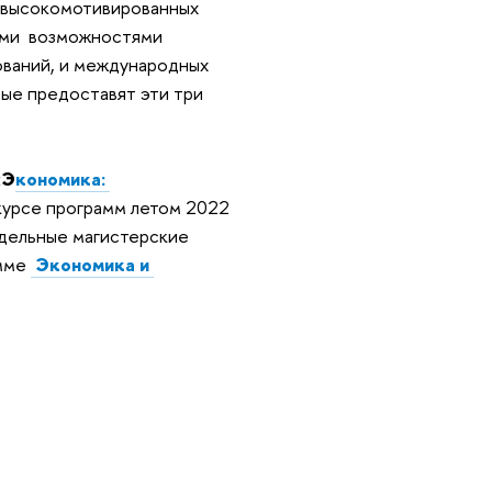
ь высокомотивированных
ими возможностями
ований, и международных
рые предоставят эти три
«
Э
кономика: 
курсе программ летом 2022
тдельные магистерские
амме
 Экономика и 