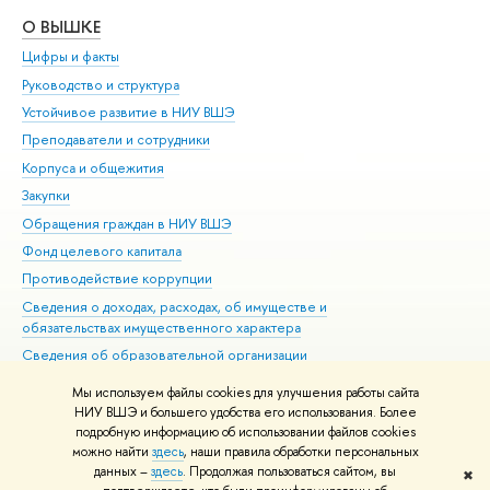
О ВЫШКЕ
ОБ
Цифры и факты
Ли
Руководство и структура
Дов
Устойчивое развитие в НИУ ВШЭ
Ол
Преподаватели и сотрудники
При
Корпуса и общежития
Вы
Закупки
При
Обращения граждан в НИУ ВШЭ
Ас
Фонд целевого капитала
До
Противодействие коррупции
Цен
Сведения о доходах, расходах, об имуществе и
Би
обязательствах имущественного характера
Об
Сведения об образовательной организации
Обр
Людям с ограниченными возможностями здоровья
Мы используем файлы cookies для улучшения работы сайта
Единая платежная страница
НИУ ВШЭ и большего удобства его использования. Более
подробную информацию об использовании файлов cookies
Работа в Вышке
можно найти
здесь
, наши правила обработки персональных
данных –
здесь
. Продолжая пользоваться сайтом, вы
✖
Редактору