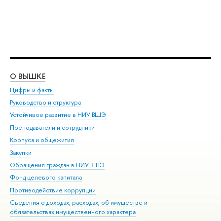
О ВЫШКЕ
ОБ
Цифры и факты
Ли
Руководство и структура
Дов
Устойчивое развитие в НИУ ВШЭ
Ол
Преподаватели и сотрудники
При
Корпуса и общежития
Вы
Закупки
При
Обращения граждан в НИУ ВШЭ
Ас
Фонд целевого капитала
До
Противодействие коррупции
Цен
Сведения о доходах, расходах, об имуществе и
Би
обязательствах имущественного характера
Об