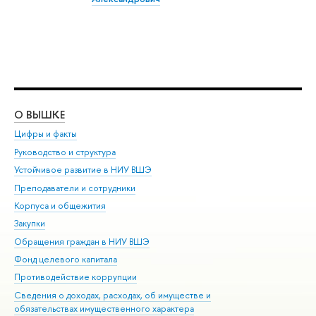
О ВЫШКЕ
ОБ
Цифры и факты
Ли
Руководство и структура
Дов
Устойчивое развитие в НИУ ВШЭ
Ол
Преподаватели и сотрудники
При
Корпуса и общежития
Вы
Закупки
При
Обращения граждан в НИУ ВШЭ
Ас
Фонд целевого капитала
До
Противодействие коррупции
Цен
Сведения о доходах, расходах, об имуществе и
Би
обязательствах имущественного характера
Об