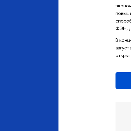
эконом
повыше
способ
ФЭН, д
В конц
август
открыт