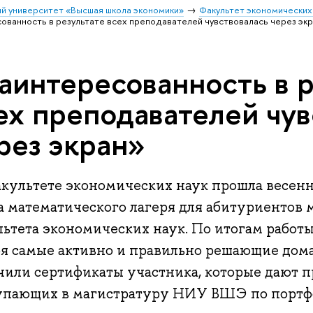
й университет «Высшая школа экономики»
Факультет экономических
ованность в результате всех преподавателей чувствовалась через эк
аинтересованность в р
ех преподавателей чув
рез экран»
акультете экономических наук прошла весен
а математического лагеря для абитуриентов 
льтета экономических наук. По итогам работ
ря самые активно и правильно решающие дом
чили сертификаты участника, которые дают 
упающих в магистратуру НИУ ВШЭ по портфо