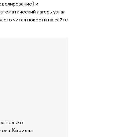
моделирование) и
математический лагерь узнал
часто читал новости на сайте
ря только
нова Кирилла