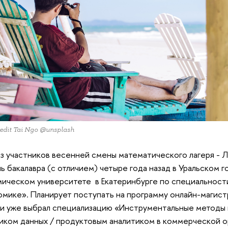
redit Tai Ngo @unsplash
з участников весенней смены математического лагеря - Л
ь бакалавра (с отличием) четыре года назад в Уральском 
ическом университете в Екатеринбурге по специальност
омике». Планирует поступать на программу онлайн-магис
 и уже выбрал специализацию «Инструментальные методы 
иком данных / продуктовым аналитиком в коммерческой о