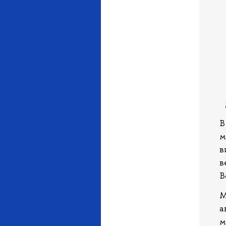
В
м
в
в
В
М
а
м