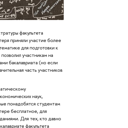
стратуры факультета
агеря приняли участие более
тематике для подготовки к
 позволил участникам на
ами бакалавриата (но если
начительная часть участников
матическому
кономических наук,
рые понадобятся студентам
гере бесплатное, для
аниями. Для тех, кто давно
акалавриате факультета