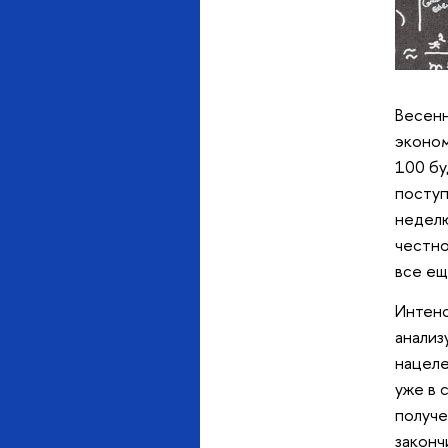
Весенн
эконом
100 бу
поступ
неделю
честно
все ещ
Интенс
анализ
нацеле
уже в 
получе
законч