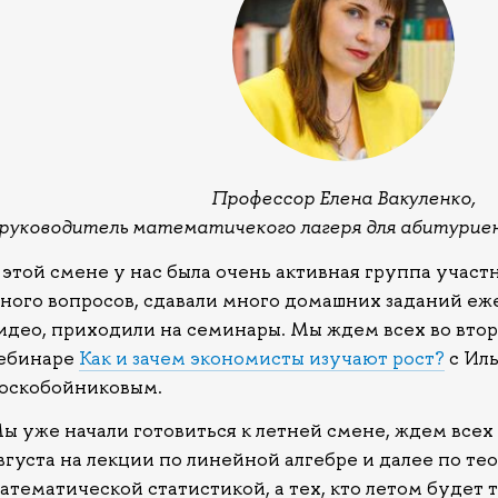
Профессор Елена Вакуленко,
руководитель математичекого лагеря для абитури
 этой смене у нас была очень активная группа участн
ного вопросов, сдавали много домашних заданий еж
идео, приходили на семинары. Мы ждем всех во втор
ебинаре
Как и зачем экономисты изучают рост?
с Ил
оскобойниковым.
ы уже начали готовиться к летней смене, ждем все
вгуста на лекции по линейной алгебре и далее по те
атематической статистикой, а тех, кто летом будет т