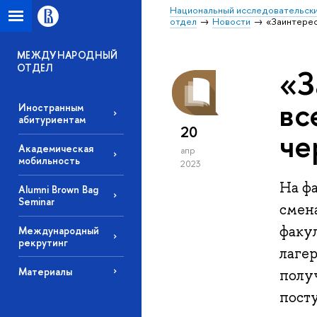
Национальный исследовательски
отдел
Новости
«Заинтерес
МЕЖДУНАРОДНЫЙ
ОТДЕЛ
«З
вс
Иностранным
абитуриентам
20
че
Академическая
апр
мобильность
2023
На ф
Alumni Brown Bag
Seminar
смен
факу
Международный
рекрутинг
лаге
Материалы
полу
пост