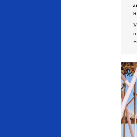
а
н
У
п
м