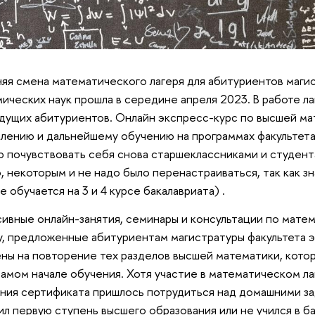
яя смена математического лагеря для абитуриентов маги
ических наук прошла в середине апреля 2023. В работе л
дущих абитуриентов. Онлайн экспресс-курс по высшей ма
лению и дальнейшему обучению на программах факультета
 почувствовать себя снова старшеклассниками и студент
, некоторым и не надо было перенастраиваться, так как з
е обучается на 3 и 4 курсе бакалавриата) .
ивные онлайн-занятия, семинары и консультации по мате
у, предложенные абитуриентам магистратуры факультета э
ны на повторение тех разделов высшей математики, кото
самом начале обучения. Хотя участие в математическом ла
ния сертификата пришлось потрудиться над домашними зад
ил первую ступень высшего образования или не учился в б