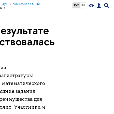
 наук
Международный
РУС
EN
ран»
езультате
ствовалась
няя
магистратуры
ы математического
ашние задания
преимущества для
лио. Участники и