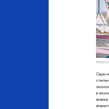
Photo c
Один и
степен
эконом
в экон
анализ
аналит