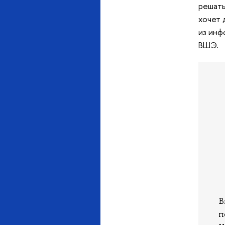
решать
хочет 
из инф
ВШЭ.
В
п