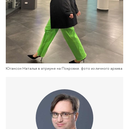
Югансон Наталья в атриуме на Покровке. фото из личного архива