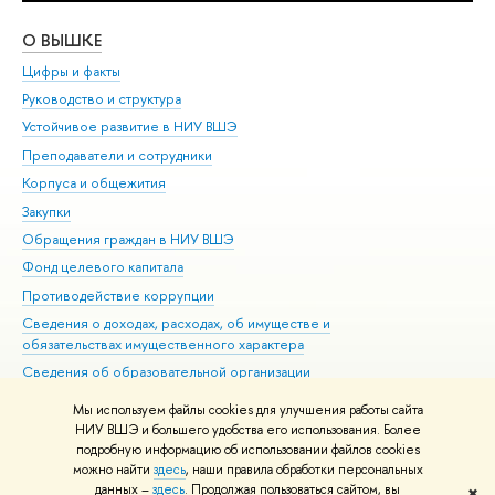
О ВЫШКЕ
ОБ
Цифры и факты
Ли
Руководство и структура
Дов
Устойчивое развитие в НИУ ВШЭ
Ол
Преподаватели и сотрудники
При
Корпуса и общежития
Вы
Закупки
При
Обращения граждан в НИУ ВШЭ
Ас
Фонд целевого капитала
До
Противодействие коррупции
Цен
Сведения о доходах, расходах, об имуществе и
Би
обязательствах имущественного характера
Об
Сведения об образовательной организации
Обр
Людям с ограниченными возможностями здоровья
Мы используем файлы cookies для улучшения работы сайта
Единая платежная страница
НИУ ВШЭ и большего удобства его использования. Более
подробную информацию об использовании файлов cookies
Работа в Вышке
можно найти
здесь
, наши правила обработки персональных
данных –
здесь
. Продолжая пользоваться сайтом, вы
✖