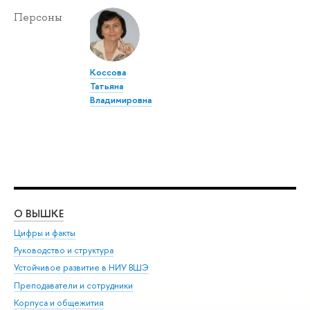
Персоны
Коссова
Татьяна
Владимировна
О ВЫШКЕ
ОБ
Цифры и факты
Ли
Руководство и структура
Дов
Устойчивое развитие в НИУ ВШЭ
Ол
Преподаватели и сотрудники
При
Корпуса и общежития
Вы