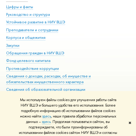
Цифры и факты
Ли
Руководство и структура
Дов
Устойчивое развитие в НИУ ВШЭ
Ол
Преподаватели и сотрудники
При
Корпуса и общежития
Вы
Закупки
При
Обращения граждан в НИУ ВШЭ
Ас
Фонд целевого капитала
До
Противодействие коррупции
Цен
Сведения о доходах, расходах, об имуществе и
Би
обязательствах имущественного характера
Об
Сведения об образовательной организации
Обр
Людям с ограниченными возможностями здоровья
Мы используем файлы cookies для улучшения работы сайта
Единая платежная страница
НИУ ВШЭ и большего удобства его использования. Более
подробную информацию об использовании файлов cookies
Работа в Вышке
можно найти
здесь
, наши правила обработки персональных
данных –
здесь
. Продолжая пользоваться сайтом, вы
✖
Редактору
подтверждаете, что были проинформированы об
© НИУ ВШЭ 1993–2026
Адреса и контакты
Условия использования
использовании файлов cookies сайтом НИУ ВШЭ и согласны