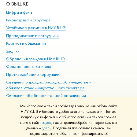
О ВЫШКЕ
ОБ
Цифры и факты
Ли
Руководство и структура
Дов
Устойчивое развитие в НИУ ВШЭ
Ол
Преподаватели и сотрудники
При
Корпуса и общежития
Вы
Закупки
При
Обращения граждан в НИУ ВШЭ
Ас
Фонд целевого капитала
До
Противодействие коррупции
Цен
Сведения о доходах, расходах, об имуществе и
Би
обязательствах имущественного характера
Об
Сведения об образовательной организации
Обр
Людям с ограниченными возможностями здоровья
Мы используем файлы cookies для улучшения работы сайта
Единая платежная страница
НИУ ВШЭ и большего удобства его использования. Более
подробную информацию об использовании файлов cookies
Работа в Вышке
можно найти
здесь
, наши правила обработки персональных
данных –
здесь
. Продолжая пользоваться сайтом, вы
✖
Редактору
подтверждаете, что были проинформированы об