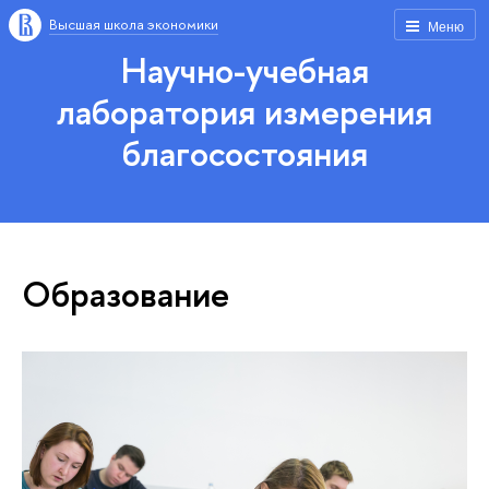
Высшая школа экономики
Меню
Научно-учебная
лаборатория измерения
благосостояния
Образование