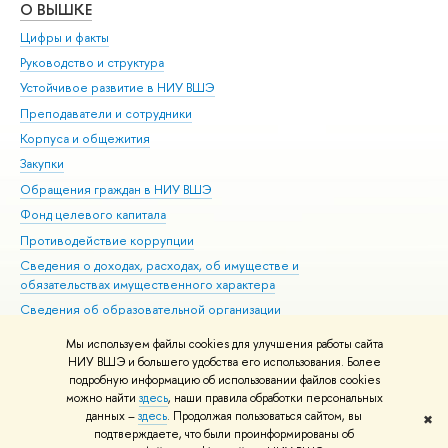
О ВЫШКЕ
ОБ
Цифры и факты
Ли
Руководство и структура
Дов
Устойчивое развитие в НИУ ВШЭ
Ол
Преподаватели и сотрудники
При
Корпуса и общежития
Вы
Закупки
При
Обращения граждан в НИУ ВШЭ
Ас
Фонд целевого капитала
До
Противодействие коррупции
Цен
Сведения о доходах, расходах, об имуществе и
Би
обязательствах имущественного характера
Об
Сведения об образовательной организации
Обр
Людям с ограниченными возможностями здоровья
Мы используем файлы cookies для улучшения работы сайта
Единая платежная страница
НИУ ВШЭ и большего удобства его использования. Более
подробную информацию об использовании файлов cookies
Работа в Вышке
можно найти
здесь
, наши правила обработки персональных
данных –
здесь
. Продолжая пользоваться сайтом, вы
✖
Редактору
подтверждаете, что были проинформированы об