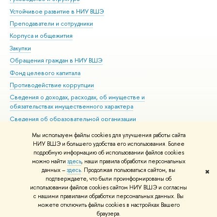
Устойчивое развитие в НИУ ВШЭ
Ол
Преподаватели и сотрудники
При
Корпуса и общежития
Вы
Закупки
При
Обращения граждан в НИУ ВШЭ
Ас
Фонд целевого капитала
До
Противодействие коррупции
Цен
Сведения о доходах, расходах, об имуществе и
Би
обязательствах имущественного характера
Об
Сведения об образовательной организации
Обр
Людям с ограниченными возможностями здоровья
Мы используем файлы cookies для улучшения работы сайта
Единая платежная страница
НИУ ВШЭ и большего удобства его использования. Более
подробную информацию об использовании файлов cookies
Работа в Вышке
можно найти
здесь
, наши правила обработки персональных
данных –
здесь
. Продолжая пользоваться сайтом, вы
✖
Редактору
подтверждаете, что были проинформированы об
© НИУ ВШЭ 1993–2026
Адреса и контакты
Условия использования
использовании файлов cookies сайтом НИУ ВШЭ и согласны
с нашими правилами обработки персональных данных. Вы
материалов
Политика конфиденциальности
Карта сайта
можете отключить файлы cookies в настройках Вашего
Шрифты HSE Sans и HSE Slab разработаны в
Школе дизайна НИУ ВШЭ
браузера.