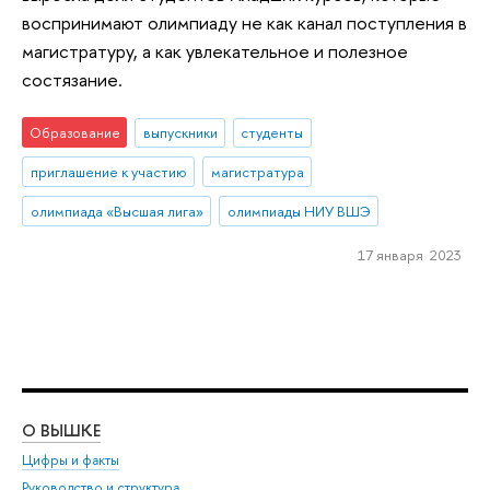
воспринимают олимпиаду не как канал поступления в
магистратуру, а как увлекательное и полезное
состязание.
Образование
выпускники
студенты
приглашение к участию
магистратура
олимпиада «Высшая лига»
олимпиады НИУ ВШЭ
17 января 2023
О ВЫШКЕ
ОБ
Цифры и факты
Ли
Руководство и структура
Дов