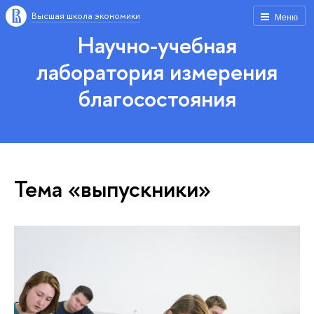
Высшая школа экономики
Меню
Научно-учебная
лаборатория измерения
благосостояния
Тема «выпускники»