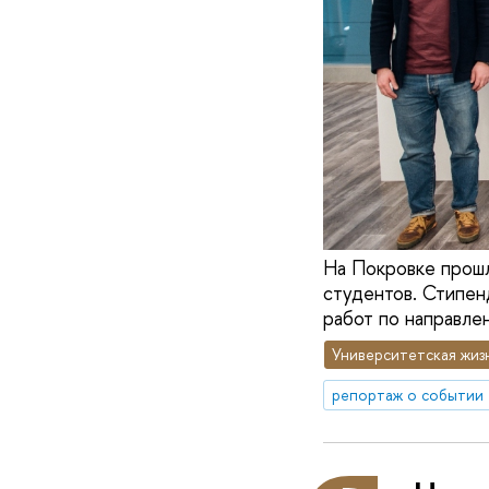
На Покровке прошл
студентов. Стипе
работ по направле
Университетская жиз
репортаж о событии