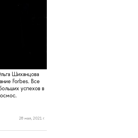
Ольга Шиханцова
ание Forbes. Все
больших успехов в
космос.
28 мая, 2021 г.