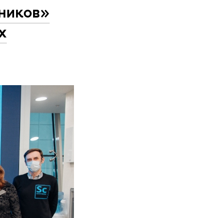
ников»
х