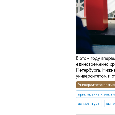
В этом году вперв
единовременно сра
Петербурга, Нижне
университетом и от
Университетская жиз
приглашение к участ
аспирантура
выпу