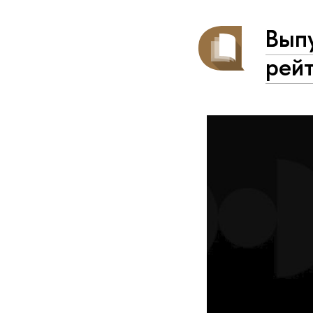
Вып
рейт