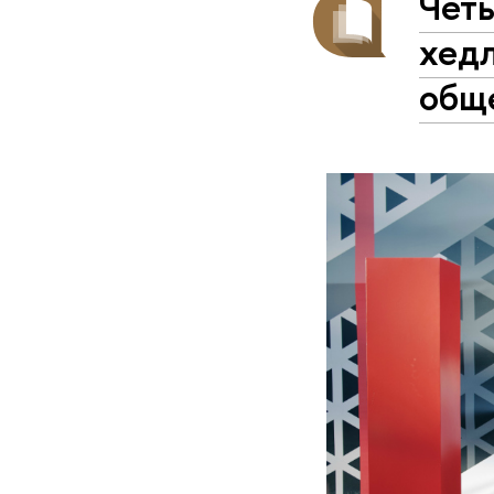
Чет
хедл
общ