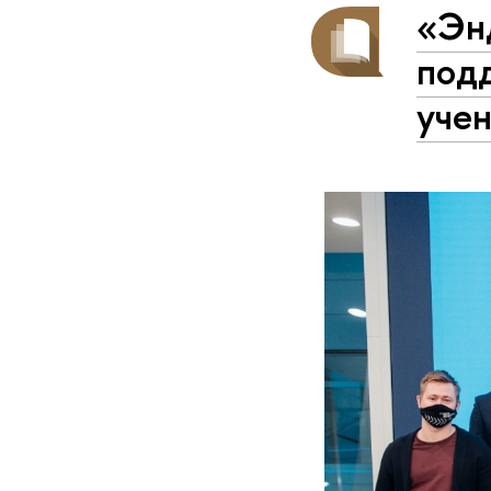
«Эн
под
уче