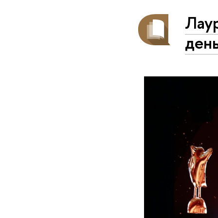
Лау
день