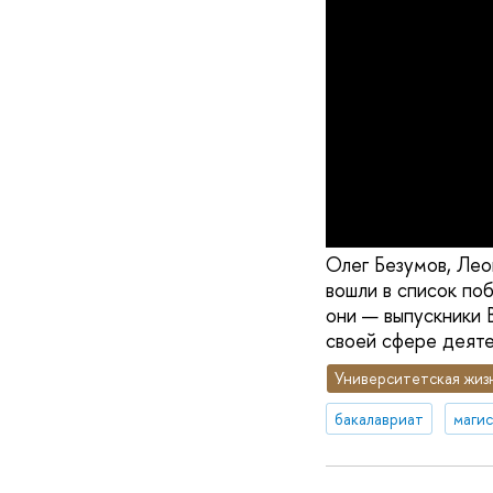
Олег Безумов, Ле
вошли в список по
они — выпускники 
своей сфере деяте
Университетская жиз
бакалавриат
маги