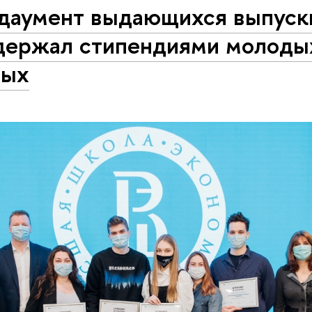
даумент выдающихся выпуск
держал стипендиями молоды
ных