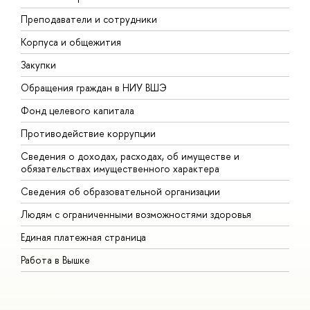
Преподаватели и сотрудники
П
Корпуса и общежития
В
Закупки
П
Обращения граждан в НИУ ВШЭ
А
Фонд целевого капитала
Д
Противодействие коррупции
Ц
Сведения о доходах, расходах, об имуществе и
Б
обязательствах имущественного характера
О
Сведения об образовательной организации
О
Людям с ограниченными возможностями здоровья
Единая платежная страница
Работа в Вышке