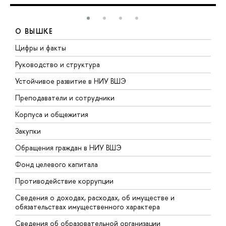
О ВЫШКЕ
Цифры и факты
Л
Руководство и структура
Д
Устойчивое развитие в НИУ ВШЭ
О
Преподаватели и сотрудники
П
Корпуса и общежития
В
Закупки
П
Обращения граждан в НИУ ВШЭ
А
Фонд целевого капитала
Д
Противодействие коррупции
Ц
Сведения о доходах, расходах, об имуществе и
Б
обязательствах имущественного характера
О
Сведения об образовательной организации