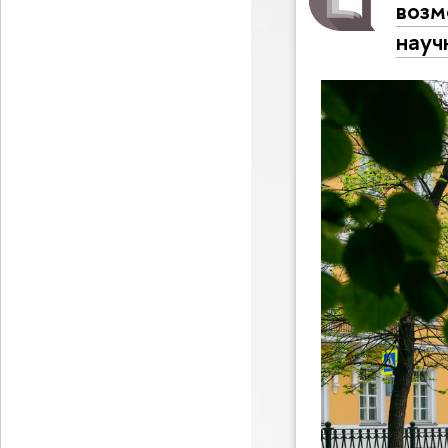
возм
науч