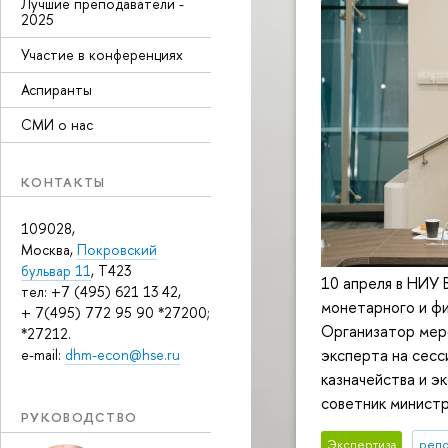
Лучшие преподаватели -
2025
Участие в конференциях
Аспиранты
СМИ о нас
КОНТАКТЫ
109028,
Москва,
Покровский
бульвар 11
, T423
10 апреля в НИУ 
тел: +7 (495) 621 13 42,
монетарного и фи
+ 7(495) 772 95 90 *27200;
Организатор меро
*27212.
эксперта на сесс
e-mail:
dhm-econ@hse.ru
казначейства и э
советник министр
РУКОВОДСТВО
Экспертиза
репо