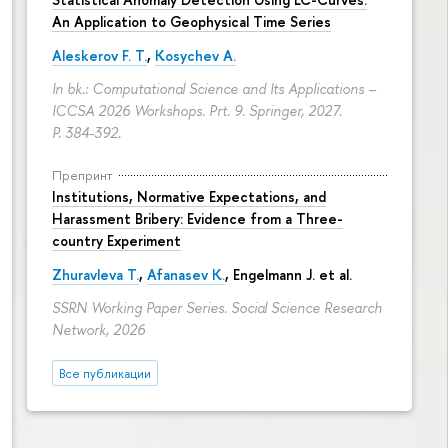
An Application to Geophysical Time Series
Aleskerov F. T.
,
Kosychev A.
In bk.: Computational Science and Its Applications –
ICCSA 2026 Workshops. Prt. 9. Springer, 2027.
P. 384-392.
Препринт
Institutions, Normative Expectations, and
Harassment Bribery: Evidence from a Three-
country Experiment
Zhuravleva T.
,
Afanasev K.
, Engelmann J. et al.
SSRN Working Paper Series. Social Science Research
Network, 2026
Все публикации