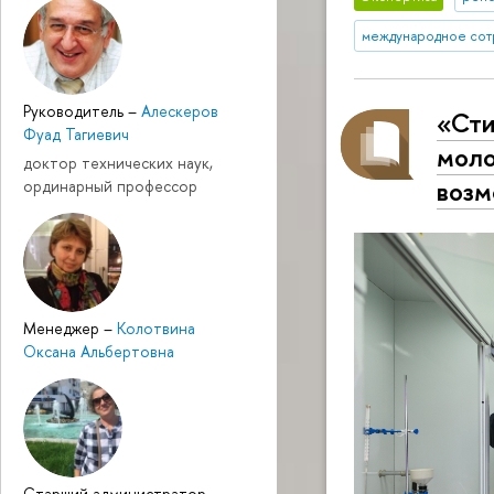
международное сот
Руководитель
–
Алескеров
«Сти
Фуад Тагиевич
моло
доктор технических наук,
возм
ординарный профессор
Менеджер
–
Колотвина
Оксана Альбертовна
Cтарший администратор
–