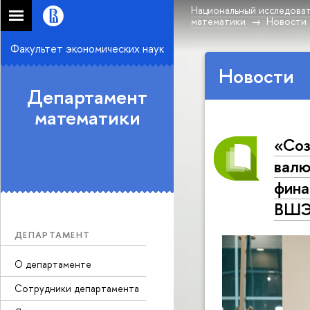
Национальный исследоват
математики
Новости
Факультет экономических наук
Новости
Департамент
математики
«Соз
валю
фина
ВШ
ДЕПАРТАМЕНТ
О департаменте
Сотрудники департамента