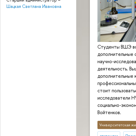
Шацкая Светлана Ивановна
Студенты ВШЭ во
дополнительные с
научно-исследова
деятельность. Вы
дополнительные 
профессиональный
стоит пользовать
исследователи Н
социально-эконом
Войтенков.
Университетская жи
стипендии
Проек