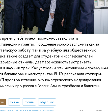
 время учебы имеют возможность получать
типендии и гранты. Поощрение можно заслужить как за
тельскую работу, так и за учебную или общественную
шка также создает для студентов и исследователей
карьерные стимулы, дает возможность выстраивать
 и научный трек. Как устроены эти механизмы и почему ими
ся бакалаврам и магистрантам ВШЭ, рассказали стажеры-
УЛ пространственно-эконометрического моделирования
ических процессов в России Алина Уразбаева и Валентин
знь
Вышка
гранты
обучение
тно-учебная лаборатория экономической журналистики