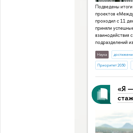
Подведены итоги
проектов «Между
проходил с 11 де
приняли успешны
взаимодействия с
подразделений из
Наука
достижени
Приоритет 2030
«Я —
стаж