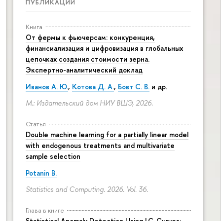
ПУБЛИКАЦИИ
Книга
От фермы к фьючерсам: конкуренция,
финансиализация и цифровизация в глобальных
цепочках создания стоимости зерна.
Экспертно-аналитический доклад
Иванов А. Ю.
,
Котова Д. А.
,
Бовт С. В.
и др.
М.: Издательский дом НИУ ВШЭ, 2026.
Статья
Double machine learning for a partially linear model
with endogenous treatments and multivariate
sample selection
Potanin B.
Statistics and Computing. 2026. Vol. 36.
Глава в книге
Statistical Anomaly Detection Using LC-Curves: