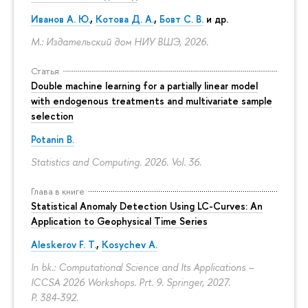
Иванов А. Ю.
,
Котова Д. А.
,
Бовт С. В.
и др.
М.: Издательский дом НИУ ВШЭ, 2026.
Статья
Double machine learning for a partially linear model
with endogenous treatments and multivariate sample
selection
Potanin B.
Statistics and Computing. 2026. Vol. 36.
Глава в книге
Statistical Anomaly Detection Using LC-Curves: An
Application to Geophysical Time Series
Aleskerov F. T.
,
Kosychev A.
In bk.: Computational Science and Its Applications –
ICCSA 2026 Workshops. Prt. 9. Springer, 2027.
P. 384-392.