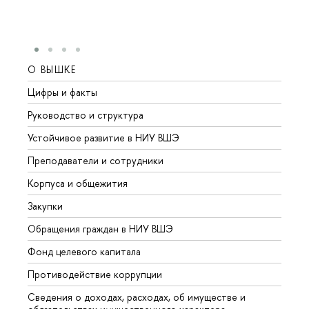
О ВЫШКЕ
ОБР
Цифры и факты
Лице
Руководство и структура
Довуз
Устойчивое развитие в НИУ ВШЭ
Олим
Преподаватели и сотрудники
Прием
Корпуса и общежития
Вышк
Закупки
Прием
Обращения граждан в НИУ ВШЭ
Аспир
Фонд целевого капитала
Допол
Противодействие коррупции
Центр
Сведения о доходах, расходах, об имуществе и
Бизне