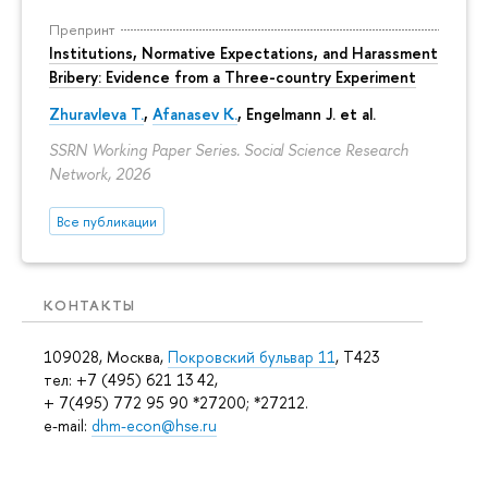
Препринт
Institutions, Normative Expectations, and Harassment
Bribery: Evidence from a Three-country Experiment
Zhuravleva T.
,
Afanasev K.
, Engelmann J. et al.
SSRN Working Paper Series. Social Science Research
Network, 2026
Все публикации
КОНТАКТЫ
109028, Москва,
Покровский бульвар 11
, T423
тел: +7 (495) 621 13 42,
+ 7(495) 772 95 90 *27200; *27212.
e-mail:
dhm-econ@hse.ru