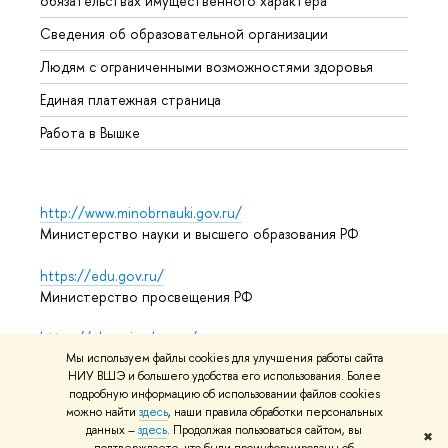
обязательствах имущественного характера
Образ
Сведения об образовательной организации
Обрат
Людям с ограниченными возможностями здоровья
Единая платежная страница
Работа в Вышке
http://www.minobrnauki.gov.ru/
Министерство науки и высшего образования РФ
https://edu.gov.ru/
Министерство просвещения РФ
https://elearning.hse.ru/mooc
Массовые открытые онлайн-курсы
Мы используем файлы cookies для улучшения работы сайта
НИУ ВШЭ и большего удобства его использования. Более
подробную информацию об использовании файлов cookies
можно найти
здесь
, наши правила обработки персональных
данных –
здесь
. Продолжая пользоваться сайтом, вы
© НИУ ВШЭ 1993–2026
Адреса и контакты
Условия
✖