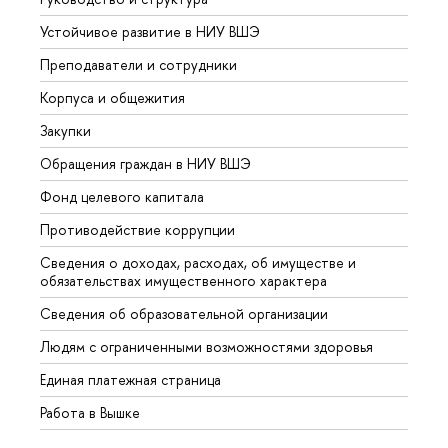
Устойчивое развитие в НИУ ВШЭ
Олим
Преподаватели и сотрудники
Прием
Корпуса и общежития
Вышк
Закупки
Прием
Обращения граждан в НИУ ВШЭ
Аспир
Фонд целевого капитала
Допол
Противодействие коррупции
Центр
Сведения о доходах, расходах, об имуществе и
Бизне
обязательствах имущественного характера
Образ
Сведения об образовательной организации
Обрат
Людям с ограниченными возможностями здоровья
Единая платежная страница
Работа в Вышке