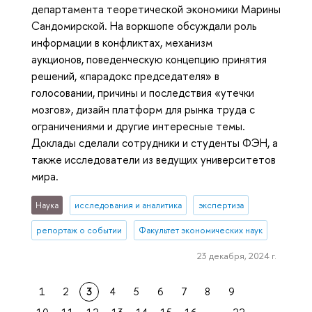
департамента теоретической экономики Марины
Сандомирской. На воркшопе обсуждали роль
информации в конфликтах, механизм
аукционов, поведенческую концепцию принятия
решений, «парадокс председателя» в
голосовании, причины и последствия «утечки
мозгов», дизайн платформ для рынка труда с
ограничениями и другие интересные темы.
Доклады сделали сотрудники и студенты ФЭН, а
также исследователи из ведущих университетов
мира.
Наука
исследования и аналитика
экспертиза
репортаж о событии
Факультет экономических наук
23 декабря, 2024 г.
1
2
3
4
5
6
7
8
9