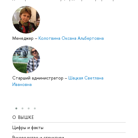
Менеджер
–
Колотвина Оксана Альбертовна
Cтарший администратор
–
Шацкая Светлана
Ивановна
О ВЫШКЕ
ОБР
Цифры и факты
Лице
Руководство и структура
Довуз