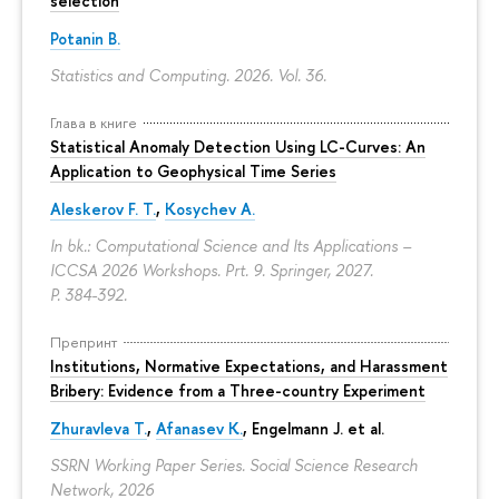
selection
Potanin B.
Statistics and Computing. 2026. Vol. 36.
Глава в книге
Statistical Anomaly Detection Using LC-Curves: An
Application to Geophysical Time Series
Aleskerov F. T.
,
Kosychev A.
In bk.: Computational Science and Its Applications –
ICCSA 2026 Workshops. Prt. 9. Springer, 2027.
P. 384-392.
Препринт
Institutions, Normative Expectations, and Harassment
Bribery: Evidence from a Three-country Experiment
Zhuravleva T.
,
Afanasev K.
, Engelmann J. et al.
SSRN Working Paper Series. Social Science Research
Network, 2026