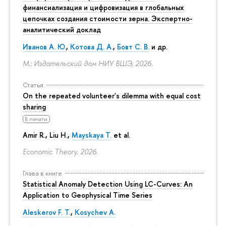
финансиализация и цифровизация в глобальных
цепочках создания стоимости зерна. Экспертно-
аналитический доклад
Иванов А. Ю.
,
Котова Д. А.
,
Бовт С. В.
и др.
М.: Издательский дом НИУ ВШЭ, 2026.
Статья
On the repeated volunteer's dilemma with equal cost
sharing
В печати
Amir R., Liu H.,
Mayskaya T.
et al.
Economic Theory. 2026.
Глава в книге
Statistical Anomaly Detection Using LC-Curves: An
Application to Geophysical Time Series
Aleskerov F. T.
,
Kosychev A.