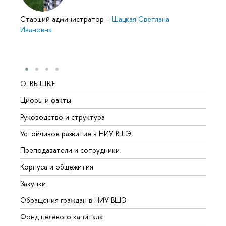
Cтарший администратор
–
Шацкая Светлана
Ивановна
О ВЫШКЕ
ОБР
Цифры и факты
Лице
Руководство и структура
Довуз
Устойчивое развитие в НИУ ВШЭ
Олим
Преподаватели и сотрудники
Прием
Корпуса и общежития
Вышк
Закупки
Прием
Обращения граждан в НИУ ВШЭ
Аспир
Фонд целевого капитала
Допол