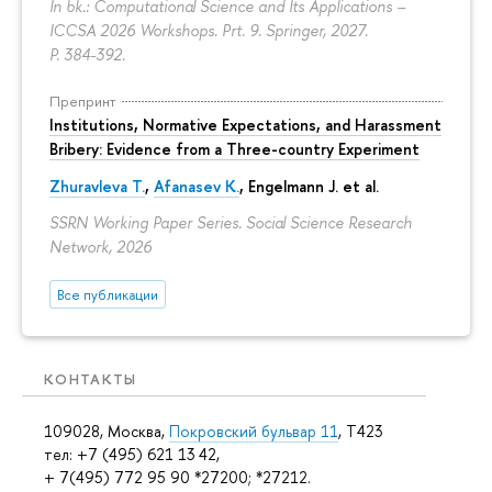
In bk.: Computational Science and Its Applications –
ICCSA 2026 Workshops. Prt. 9. Springer, 2027.
P. 384-392.
Препринт
Institutions, Normative Expectations, and Harassment
Bribery: Evidence from a Three-country Experiment
Zhuravleva T.
,
Afanasev K.
, Engelmann J. et al.
SSRN Working Paper Series. Social Science Research
Network, 2026
Все публикации
КОНТАКТЫ
109028, Москва,
Покровский бульвар 11
, T423
тел: +7 (495) 621 13 42,
+ 7(495) 772 95 90 *27200; *27212.