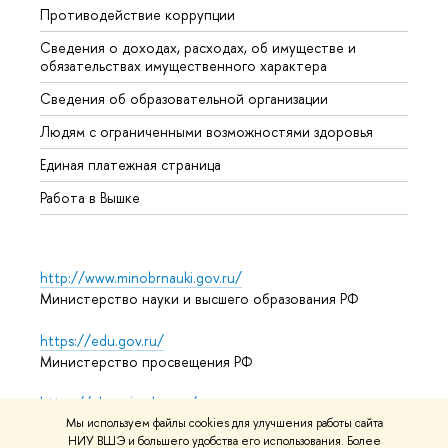
Противодействие коррупции
Центр
Сведения о доходах, расходах, об имуществе и
Бизне
обязательствах имущественного характера
Образ
Сведения об образовательной организации
Обрат
Людям с ограниченными возможностями здоровья
Единая платежная страница
Работа в Вышке
http://www.minobrnauki.gov.ru/
Министерство науки и высшего образования РФ
https://edu.gov.ru/
Министерство просвещения РФ
https://elearning.hse.ru/mooc
Массовые открытые онлайн-курсы
Мы используем файлы cookies для улучшения работы сайта
НИУ ВШЭ и большего удобства его использования. Более