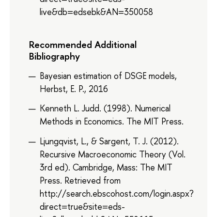
live&db=edsebk&AN=350058
Recommended Additional
Bibliography
Bayesian estimation of DSGE models,
Herbst, E. P., 2016
Kenneth L. Judd. (1998). Numerical
Methods in Economics. The MIT Press.
Ljungqvist, L., & Sargent, T. J. (2012).
Recursive Macroeconomic Theory (Vol.
3rd ed). Cambridge, Mass: The MIT
Press. Retrieved from
http://search.ebscohost.com/login.aspx?
direct=true&site=eds-