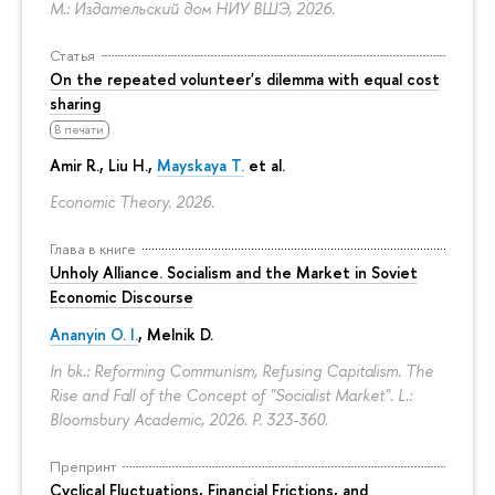
М.: Издательский дом НИУ ВШЭ, 2026.
Статья
On the repeated volunteer's dilemma with equal cost
sharing
В печати
Amir R., Liu H.,
Mayskaya T.
et al.
Economic Theory. 2026.
Глава в книге
Unholy Alliance. Socialism and the Market in Soviet
Economic Discourse
Ananyin O. I.
, Melnik D.
In bk.: Reforming Communism, Refusing Capitalism. The
Rise and Fall of the Concept of "Socialist Market". L.:
Bloomsbury Academic, 2026.
P. 323-360.
Препринт
Cyclical Fluctuations, Financial Frictions, and