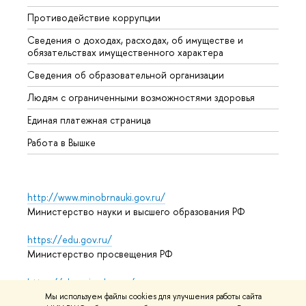
Противодействие коррупции
Центр
Сведения о доходах, расходах, об имуществе и
Бизне
обязательствах имущественного характера
Образ
Сведения об образовательной организации
Обрат
Людям с ограниченными возможностями здоровья
Единая платежная страница
Работа в Вышке
http://www.minobrnauki.gov.ru/
Министерство науки и высшего образования РФ
https://edu.gov.ru/
Министерство просвещения РФ
https://elearning.hse.ru/mooc
Массовые открытые онлайн-курсы
Мы используем файлы cookies для улучшения работы сайта