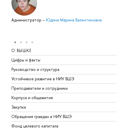
Администратор
–
Юдина Марина Валентиновна
О ВЫШКЕ
ОБР
Цифры и факты
Лице
Руководство и структура
Довуз
Устойчивое развитие в НИУ ВШЭ
Олим
Преподаватели и сотрудники
Прием
Корпуса и общежития
Вышк
Закупки
Прием
Обращения граждан в НИУ ВШЭ
Аспир
Фонд целевого капитала
Допол