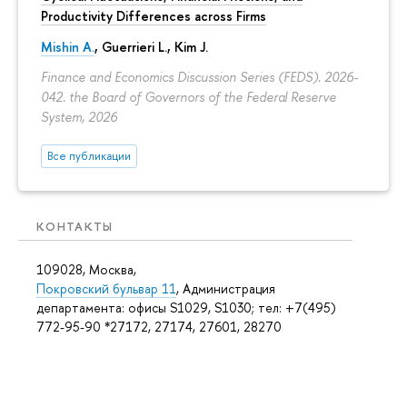
Productivity Differences across Firms
Mishin A.
, Guerrieri L., Kim J.
Finance and Economics Discussion Series (FEDS). 2026-
042. the Board of Governors of the Federal Reserve
System, 2026
Все публикации
КОНТАКТЫ
109028, Москва,
Покровский бульвар 11
, Администрация
департамента: офисы S1029, S1030; тел: +7(495)
772-95-90 *27172, 27174, 27601, 28270