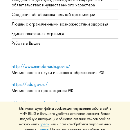
обязательствах имущественного характера
Образ
Сведения об образовательной организации
Обрат
Людям с ограниченными возможностями здоровья
Единая платежная страница
Работа в Вышке
http://www.minobrnauki.gov.ru/
Министерство науки и высшего образования РФ
https://edu.gov.ru/
Министерство просвещения РФ
https://elearning.hse.ru/mooc
Массовые открытые онлайн-курсы
Мы используем файлы cookies для улучшения работы сайта
НИУ ВШЭ и большего удобства его использования. Более
подробную информацию об использовании файлов cookies
можно найти
здесь
, наши правила обработки персональных
© НИУ ВШЭ 1993–2026
Адреса и контакты
Условия
данных –
здесь
. Продолжая пользоваться сайтом, вы