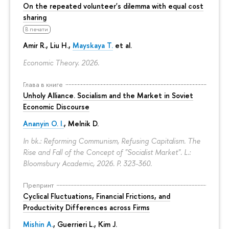
On the repeated volunteer's dilemma with equal cost
sharing
В печати
Amir R., Liu H.,
Mayskaya T.
et al.
Economic Theory. 2026.
Глава в книге
Unholy Alliance. Socialism and the Market in Soviet
Economic Discourse
Ananyin O. I.
, Melnik D.
In bk.: Reforming Communism, Refusing Capitalism. The
Rise and Fall of the Concept of "Socialist Market". L.:
Bloomsbury Academic, 2026.
P. 323-360.
Препринт
Cyclical Fluctuations, Financial Frictions, and
Productivity Differences across Firms
Mishin A.
, Guerrieri L., Kim J.