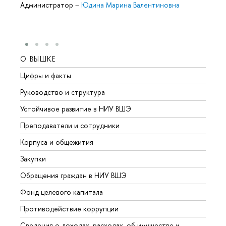
Администратор
–
Юдина Марина Валентиновна
О ВЫШКЕ
ОБР
Цифры и факты
Лице
Руководство и структура
Довуз
Устойчивое развитие в НИУ ВШЭ
Олим
Преподаватели и сотрудники
Прием
Корпуса и общежития
Вышк
Закупки
Прием
Обращения граждан в НИУ ВШЭ
Аспир
Фонд целевого капитала
Допол
Противодействие коррупции
Центр
Сведения о доходах, расходах, об имуществе и
Бизне