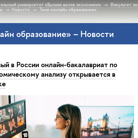
ельский университет «Высшая школа экономики»
Факультет эк
ки
Новости
Тема «онлайн образование»
айн образование» – Новости
ый в России онлайн-бакалавриат по
омическому анализу открывается в
ке