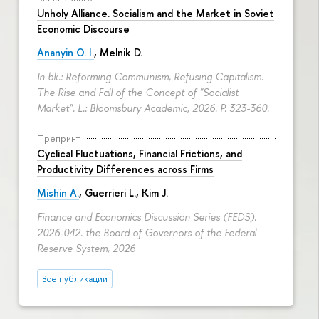
Unholy Alliance. Socialism and the Market in Soviet
Economic Discourse
Ananyin O. I.
, Melnik D.
In bk.: Reforming Communism, Refusing Capitalism.
The Rise and Fall of the Concept of "Socialist
Market". L.: Bloomsbury Academic, 2026.
P. 323-360.
Препринт
Cyclical Fluctuations, Financial Frictions, and
Productivity Differences across Firms
Mishin A.
, Guerrieri L., Kim J.
Finance and Economics Discussion Series (FEDS).
2026-042. the Board of Governors of the Federal
Reserve System, 2026
Все публикации