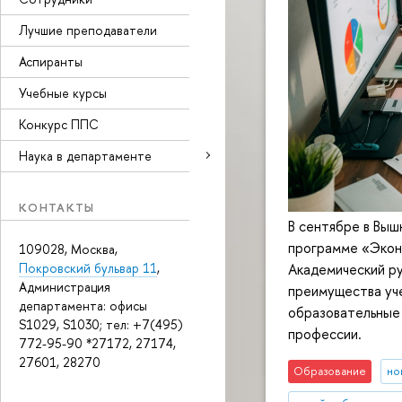
Лучшие преподаватели
Аспиранты
Учебные курсы
Конкурс ППС
Наука в департаменте
КОНТАКТЫ
В сентябре в Выш
программе «Эконо
109028, Москва,
Академический ру
Покровский бульвар 11
,
Администрация
преимущества уче
департамента: офисы
образовательные 
S1029, S1030; тел: +7(495)
профессии.
772-95-90 *27172, 27174,
27601, 28270
Образование
но