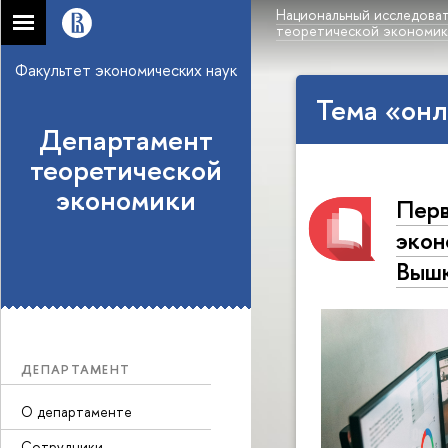
Национальный исследоват
теоретической экономи
Факультет экономических наук
Тема «онл
Департамент
теоретической
экономики
Перв
экон
Выш
ДЕПАРТАМЕНТ
О департаменте
Сотрудники