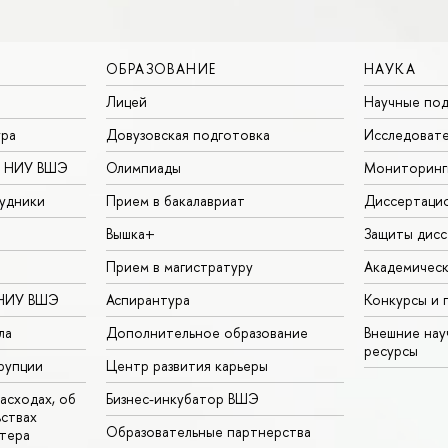
ОБРАЗОВАНИЕ
НАУКА
Лицей
Научные под
ура
Довузовская подготовка
Исследовате
в НИУ ВШЭ
Олимпиады
Мониторинг
удники
Прием в бакалавриат
Диссертаци
Вышка+
Защиты дисс
Прием в магистратуру
Академическ
 НИУ ВШЭ
Аспирантура
Конкурсы и 
ла
Дополнительное образование
Внешние на
ресурсы
рупции
Центр развития карьеры
асходах, об
Бизнес-инкубатор ВШЭ
ьствах
Образовательные партнерства
тера