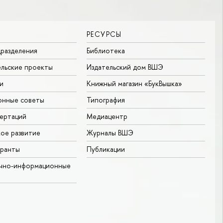
РЕСУРСЫ
разделения
Библиотека
льские проекты
Издательский дом ВШЭ
и
Книжный магазин «БукВышка»
онные советы
Типография
ертаций
Медиацентр
ое развитие
Журналы ВШЭ
гранты
Публикации
учно-информационные