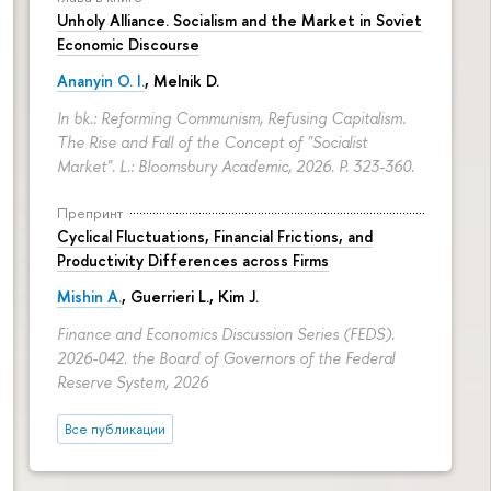
Unholy Alliance. Socialism and the Market in Soviet
Economic Discourse
Ananyin O. I.
, Melnik D.
In bk.: Reforming Communism, Refusing Capitalism.
The Rise and Fall of the Concept of "Socialist
Market". L.: Bloomsbury Academic, 2026.
P. 323-360.
Препринт
Cyclical Fluctuations, Financial Frictions, and
Productivity Differences across Firms
Mishin A.
, Guerrieri L., Kim J.
Finance and Economics Discussion Series (FEDS).
2026-042. the Board of Governors of the Federal
Reserve System, 2026
Все публикации