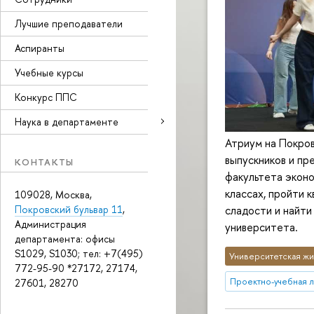
Лучшие преподаватели
Аспиранты
Учебные курсы
Конкурс ППС
Наука в департаменте
Атриум на Покров
выпускников и пр
КОНТАКТЫ
факультета эконо
классах, пройти 
109028, Москва,
сладости и найти
Покровский бульвар 11
,
Администрация
университета.
департамента: офисы
S1029, S1030; тел: +7(495)
Университетская жи
772-95-90 *27172, 27174,
Проектно-учебная 
27601, 28270