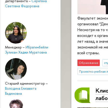
департамента
–
Серегина
Светлана Федоровна
Факультет эконо
организовал “Ден
Несмотря на то ч
восходит к орган
лет назад, а зна
экономикой не ме
Менеджер
–
Ибрагимбейли
Зулихан Хаджи Муратовна
всей страны.
Образование
ст
Проектно-учебная 
Старший администратор
–
Володина Елизавета
Клио
Вадимовна
лабо