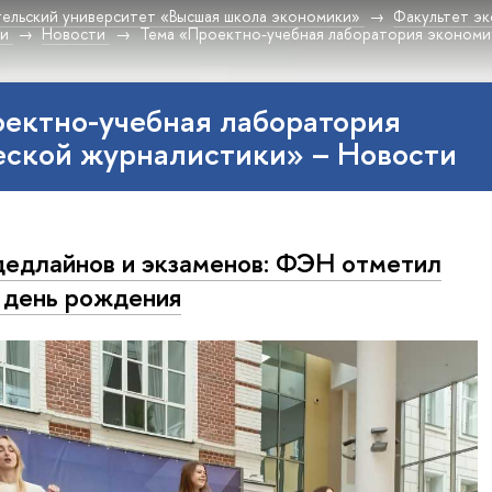
ельский университет «Высшая школа экономики»
Факультет эк
ки
Новости
Тема «Проектно-учебная лаборатория экономи
ектно-учебная лаборатория
еской журналистики» – Новости
дедлайнов и экзаменов: ФЭН отметил
 день рождения