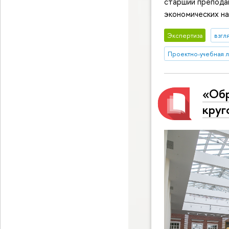
старший препода
экономических н
Экспертиза
взгл
Проектно-учебная 
«Обр
круг