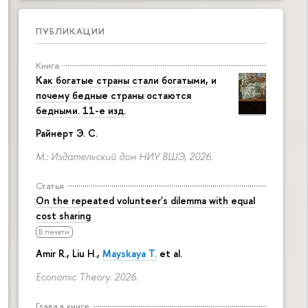
ПУБЛИКАЦИИ
Книга
Как богатые страны стали богатыми, и
почему бедные страны остаются
бедными. 11-е изд.
Райнерт Э. С.
М.: Издательский дом НИУ ВШЭ, 2026.
Статья
On the repeated volunteer's dilemma with equal
cost sharing
В печати
Amir R., Liu H.,
Mayskaya T.
et al.
Economic Theory. 2026.
Глава в книге