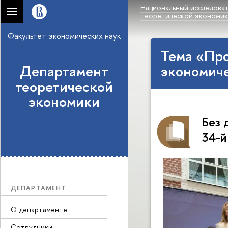
Национальный исследоват
теоретической экономи
Факультет экономических наук
Тема «Про
Департамент
экономич
теоретической
экономики
Без 
34-й
ДЕПАРТАМЕНТ
О департаменте
Сотрудники