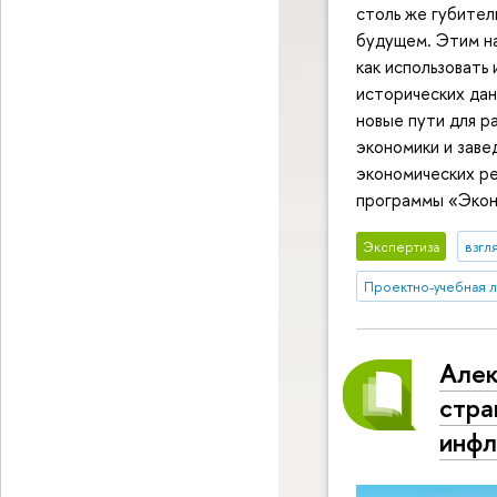
столь же губител
будущем. Этим на
как использовать
исторических дан
новые пути для р
экономики и зав
экономических ре
программы «Экон
Экспертиза
взгл
Проектно-учебная 
Алек
стра
инфл