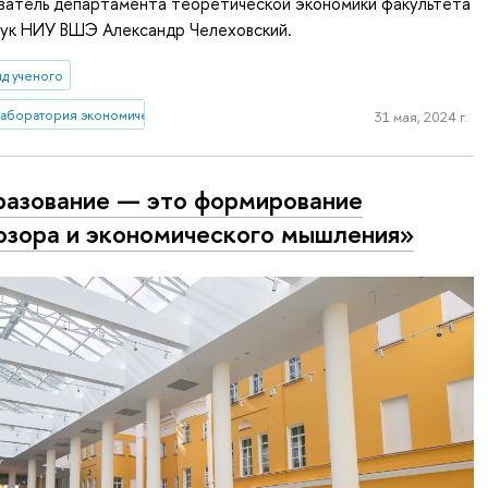
ватель департамента теоретической экономики факультета
аук НИУ ВШЭ Александр Челеховский.
яд ученого
лаборатория экономической журналистики
31 мая, 2024 г.
азование — это формирование
озора и экономического мышления»