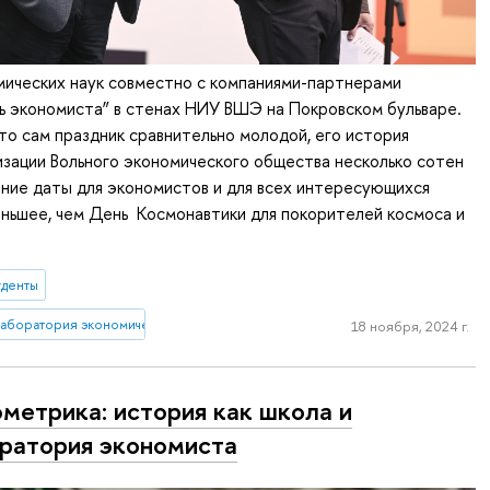
мических наук совместно с компаниями-партнерами
ь экономиста” в стенах НИУ ВШЭ на Покровском бульваре.
то сам праздник сравнительно молодой, его история
изации Вольного экономического общества несколько сотен
чение даты для экономистов и для всех интересующихся
ньшее, чем День Космонавтики для покорителей космоса и
уденты
лаборатория экономической журналистики
18 ноября, 2024 г.
метрика: история как школа и
ратория экономиста