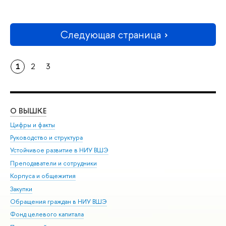
Следующая страница
1
2
3
О ВЫШКЕ
ОБ
Цифры и факты
Ли
Руководство и структура
Дов
Устойчивое развитие в НИУ ВШЭ
Ол
Преподаватели и сотрудники
При
Корпуса и общежития
Вы
Закупки
При
Обращения граждан в НИУ ВШЭ
Ас
Фонд целевого капитала
До